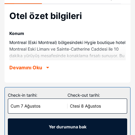
Otel özet bilgileri
Konum
Montreal (Eski Montreal) bölgesindeki Hygie boutique hotel
Montreal Eski Limanı ve Sainte-Catherine Caddesi ile 10
dakika yürüyüş mesafesinde konaklama fırsatı sunuyor. Bu
otel Notre Dame Bazilikası ile 0,5 mi (0,7 km) ve Montreal
Devamını Oku
Kongre Merkezi ile 0,6 mi (0,9 km) mesafede.
Odalar
Misafirlerimizin konforu ve rahatı için 8 klimalı oda espresso
kahve makinesi ve Akıllı televizyonlar bulunmaktadır.
Check-in tarihi:
Check-out tarihi:
Odanızda bir memory foam (visko elastik) yatak bulunur.
Cum 7 Ağustos
Ctesi 8 Ağustos
Misafirlerimize ücretsiz kablosuz internet sunulmaktadır.
Misafirlerimizin iyi vakit geçirebilmesi için kablolu TV
kanalları vardır. Banyolarda küvet veya duş vardır.
Yer durumuna bak
Diğer güzellikler