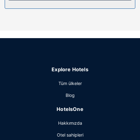
Misafirler için hızlı çıkış, kuru temizleme/çamaşır yıkama
servisi ve valiz dolabı mevcuttur.
Explore Hotels
Tüm ülkeler
Blog
HotelsOne
Hakkımızda
Otel sahipleri