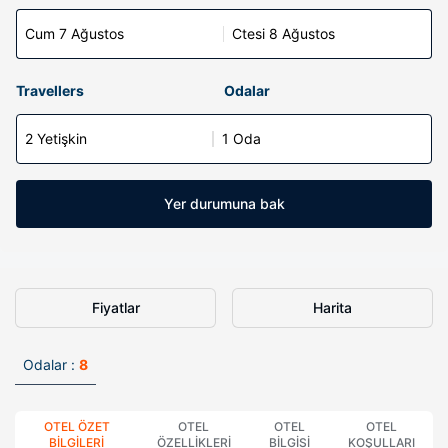
Cum 7 Ağustos
Ctesi 8 Ağustos
Travellers
Odalar
2 Yetişkin
1 Oda
Yer durumuna bak
Fiyatlar
Harita
Odalar :
8
OTEL ÖZET
OTEL
OTEL
OTEL
BILGILERI
ÖZELLIKLERI
BILGISI
KOŞULLARI