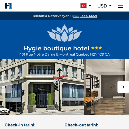
USD
Telefonla Rezervasyon:
(855) 334-6659
Hygie boutique hotel
401 Rue Notre Dame E
Montreal
Quebec
H2Y 1C9
CA
Check-in tarihi:
Check-out tarihi: