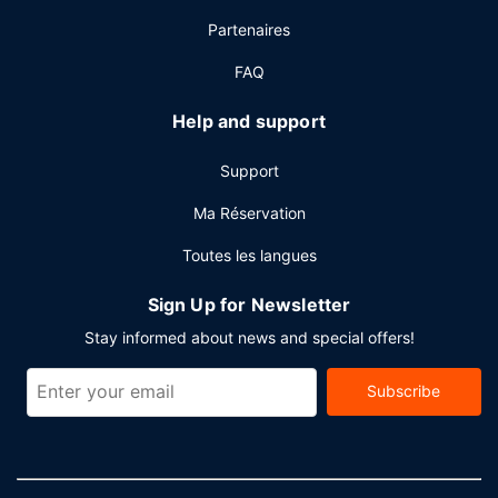
limités). Détendez-vous devant un verre au bar en bord de
Partenaires
piscine ou dans un des 2 bars/lounges de l'hébergement.
Un petit déjeuner buffet est servi tous les jours de 07 h 30
FAQ
à 11 h 00 moyennant un supplément.
Help and support
Autres services
Les équipements et services proposés incluent un centre
Support
d'affaires, un service de nettoyage à sec / blanchisserie et
une réception ouverte 24 h/24.
Ma Réservation
Toutes les langues
Sign Up for Newsletter
Stay informed about news and special offers!
Subscribe