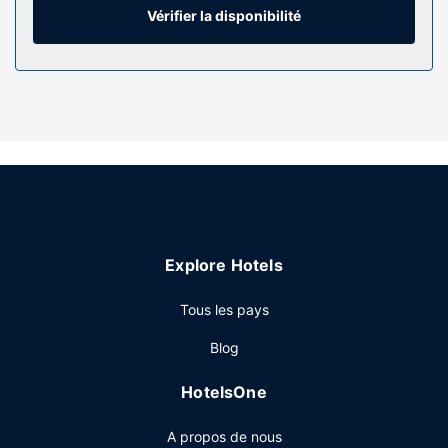
Une salle de bain privée avec des articles de toilette de
Vérifier la disponibilité
luxe et un sèche-cheveux est à votre disposition. Les
équipements et services offerts par l'hébergement
comprennent un coffre-fort et un service de couverture.
Le service d'entretien est assuré tous les jours.
Les services sur place
Passez de purs moments de détente dans l'incroyable spa
de l'hébergement, un centre bien-être qui propose des
massages, des soins corporels et des soins du visage.
N'hésitez surtout pas à profitez des nombreuses
infrastructures de loisirs qui incluent notamment 4 piscines
Explore Hotels
extérieures, un hammam et un centre de fitness. Parmi les
services et équipements offerts par ce complexe
Tous les pays
touristique vous trouvez également l'accès Wi-Fi à Internet
gratuit, un service de conciergerie et un salon de coiffure.
Blog
Restaurant
HotelsOne
Pendant votre séjour dans ce complexe touristique, vous
pourrez manger dans l'un de ses 2 restaurants ou un café,
A propos de nous
sans oublier de profiter du service d'étage (horaires