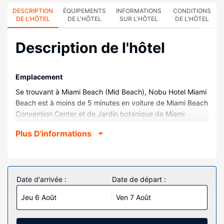
DESCRIPTION
ÉQUIPEMENTS
INFORMATIONS
CONDITIONS
DE L'HÔTEL
DE L'HÔTEL
SUR L'HÔTEL
DE L'HÔTEL
Description de l'hôtel
Emplacement
Se trouvant à Miami Beach (Mid Beach), Nobu Hotel Miami
Beach est à moins de 5 minutes en voiture de Miami Beach
Convention Center et de Jardin botanique de Miami
Beach. Ce complexe touristique au bord de la plage se
Plus D'informations
trouve à 4,1 km de New World Center et à 4,4 km de Rue
commerçante Española Way.
Chambres
Les 206 chambres climatisées de l'hébergement vous
Date d'arrivée :
Date de départ :
invitent à la détente et comprennent un minibar et une
Jeu 6 Août
Ven 7 Août
machine à espresso. L'accès Wi-Fi à Internet gratuit vous
permet de rester en contact avec le reste du monde et
votre divertissement est assuré par des chaînes par câble.