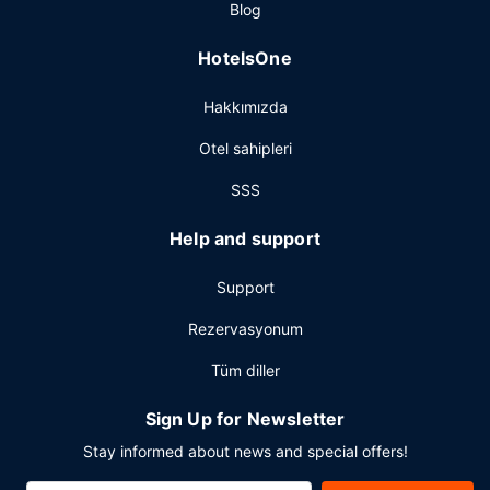
Diğer güzellikler
Blog
Misafirler için hızlı çıkış, 24 saat açık resepsiyon ve
HotelsOne
çamaşırhane mevcuttur. Ücretsiz otopark vardır.
Hakkımızda
Otel sahipleri
SSS
Help and support
Support
Rezervasyonum
Tüm diller
Sign Up for Newsletter
Stay informed about news and special offers!