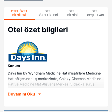
OTEL ÖZET
OTEL
OTEL
OTEL
BILGILERI
ÖZELLIKLERI
BILGISI
KOŞULLARI
Otel özet bilgileri
Konum
Days Inn by Wyndham Medicine Hat misafirlere Medicine
Hat bölgesinde, iş merkezinde, Galaxy Cinemas Medicine
Hat ve Medicine Hat Alışveriş Merkezi 5 dakika sürüş
mesafesinde konaklama fırsatı sunuyor. Bu aile dostu otel
Devamını Oku
Medicine Hat College ile 2 mi (3,2 km) ve Medicine Hat
Exhibition & Stampede Sergi ve Ticaret Merkezi ile 2,4 mi
(3,8 km) mesafede.