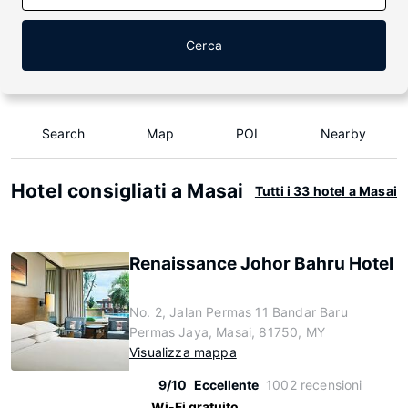
Cerca
Search
Map
POI
Nearby
Hotel consigliati a Masai
Tutti i 33 hotel a Masai
Renaissance Johor Bahru Hotel
No. 2, Jalan Permas 11 Bandar Baru
Permas Jaya, Masai, 81750, MY
Visualizza mappa
9/10
Eccellente
1002 recensioni
Wi-Fi gratuito