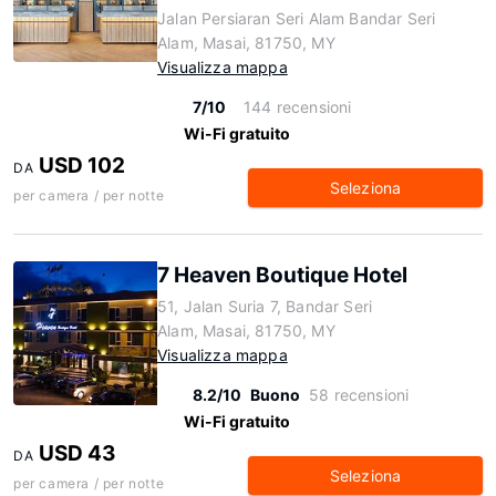
Jalan Persiaran Seri Alam Bandar Seri
Alam, Masai, 81750, MY
Visualizza mappa
7/10
144 recensioni
Wi-Fi gratuito
USD 102
DA
Seleziona
per camera / per notte
7 Heaven Boutique Hotel
51, Jalan Suria 7, Bandar Seri
Alam, Masai, 81750, MY
Visualizza mappa
8.2/10
Buono
58 recensioni
Wi-Fi gratuito
USD 43
DA
Seleziona
per camera / per notte