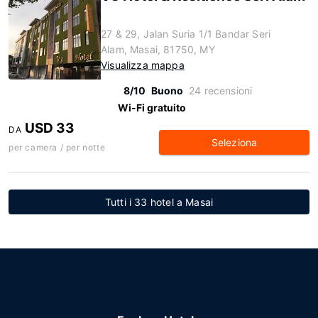
27 & 29, Jalan Suria 1/1 Bandar Seri
Alam, Masai, 81750, MY
Visualizza mappa
8/10
Buono
24 recensioni
Wi-Fi gratuito
USD 33
DA
Seleziona
per camera / per notte
Tutti i 33 hotel a Masai