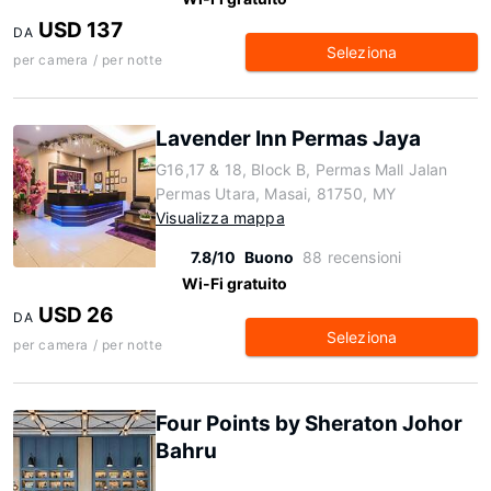
USD 137
DA
Seleziona
per camera / per notte
Lavender Inn Permas Jaya
G16,17 & 18, Block B, Permas Mall Jalan
Permas Utara, Masai, 81750, MY
Visualizza mappa
7.8/10
Buono
88 recensioni
Wi-Fi gratuito
USD 26
DA
Seleziona
per camera / per notte
Four Points by Sheraton Johor
Bahru