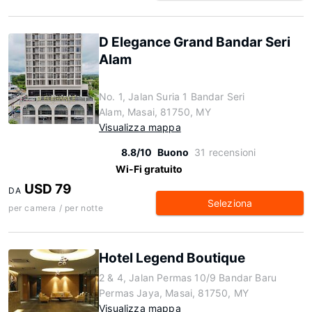
D Elegance Grand Bandar Seri
Alam
No. 1, Jalan Suria 1 Bandar Seri
Alam, Masai, 81750, MY
Visualizza mappa
8.8/10
Buono
31 recensioni
Wi-Fi gratuito
USD 79
DA
Seleziona
per camera / per notte
Hotel Legend Boutique
2 & 4, Jalan Permas 10/9 Bandar Baru
Permas Jaya, Masai, 81750, MY
Visualizza mappa