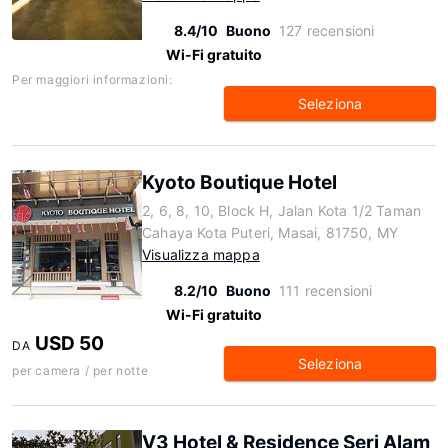
8.4/10
Buono
127 recensioni
Wi-Fi gratuito
Per maggiori informazioni:
Seleziona
Kyoto Boutique Hotel
2, 6, 8, 10, Block H, Jalan Kota 1/2 Taman
Cahaya Kota Puteri, Masai, 81750, MY
Visualizza mappa
8.2/10
Buono
111 recensioni
Wi-Fi gratuito
USD 50
DA
Seleziona
per camera / per notte
V3 Hotel & Residence Seri Alam