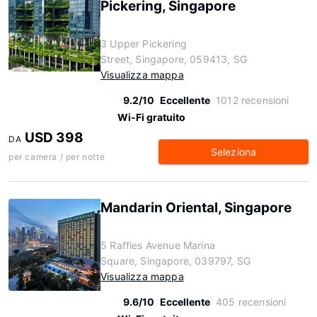
Pickering, Singapore
3 Upper Pickering
Street, Singapore, 059413, SG
Visualizza mappa
9.2/10
Eccellente
1012 recensioni
Wi-Fi gratuito
USD 398
DA
Seleziona
per camera / per notte
Mandarin Oriental, Singapore
5 Raffles Avenue Marina
Square, Singapore, 039797, SG
Visualizza mappa
9.6/10
Eccellente
405 recensioni