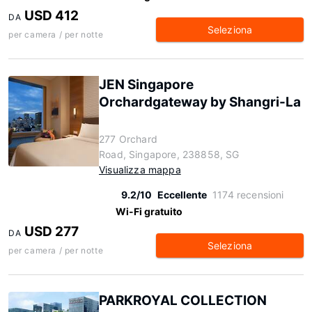
USD 412
DA
Seleziona
per camera / per notte
JEN Singapore
Orchardgateway by Shangri-La
277 Orchard
Road, Singapore, 238858, SG
Visualizza mappa
9.2/10
Eccellente
1174 recensioni
Wi-Fi gratuito
USD 277
DA
Seleziona
per camera / per notte
PARKROYAL COLLECTION