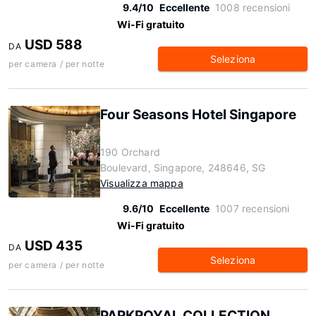
9.4/10
Eccellente
1008 recensioni
Wi-Fi gratuito
USD 588
DA
Seleziona
per camera / per notte
Four Seasons Hotel Singapore
190 Orchard
Boulevard, Singapore, 248646, SG
Visualizza mappa
9.6/10
Eccellente
1007 recensioni
Wi-Fi gratuito
USD 435
DA
Seleziona
per camera / per notte
PARKROYAL COLLECTION