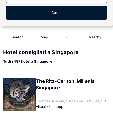
Cerca
Search
Map
POI
Nearby
Hotel consigliati a Singapore
Tutti i 487 hotel a Singapore
The Ritz-Carlton, Millenia
Singapore
7 Raffles Avenue, Singapore, 039799, SG
Visualizza mappa