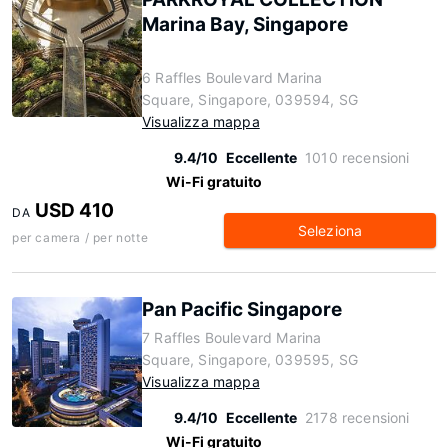
Marina Bay, Singapore
6 Raffles Boulevard Marina
Square, Singapore, 039594, SG
Visualizza mappa
9.4/10
Eccellente
1010 recensioni
Wi-Fi gratuito
USD 410
DA
Seleziona
per camera / per notte
Pan Pacific Singapore
7 Raffles Boulevard Marina
Square, Singapore, 039595, SG
Visualizza mappa
9.4/10
Eccellente
2178 recensioni
Wi-Fi gratuito