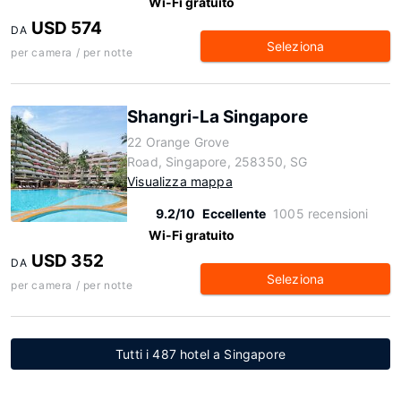
Wi-Fi gratuito
USD 574
DA
Seleziona
per camera / per notte
Shangri-La Singapore
22 Orange Grove
Road, Singapore, 258350, SG
Visualizza mappa
9.2/10
Eccellente
1005 recensioni
Wi-Fi gratuito
USD 352
DA
Seleziona
per camera / per notte
Tutti i 487 hotel a Singapore