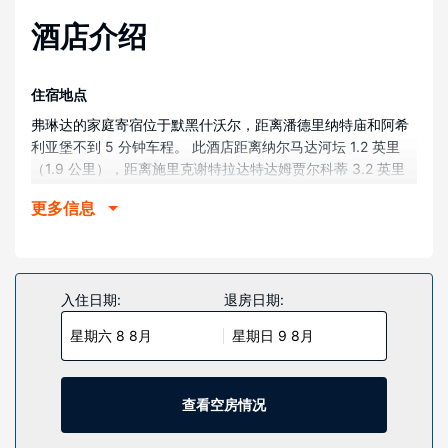
酒店介绍
住宿地点
弗琳达的家庭寄宿位于默黑什沃尔，距离潘德里纳特庙和阿希
利亚堡不到 5 分钟车程。 此酒店距离纳尔马达河坛 1.2 英里
（1.9 公里），距离施里克谢特拉达特达姆贾尔科蒂 3.2 英里
（5.1 公里）。
更多信息
客房
酒店的 6 间客房定能让您在旅途中找到家的舒适。提供免费无
线网络，方便您与朋友保持联系。浴室提供淋浴设施和免费洗
浴用品。
入住日期:
退房日期:
物业设施
星期六 8 8月
星期日 9 8月
您可利用免费 WiFi和旅游/票务服务等便利服务和设施。
餐厅
查看空房情况
每日 08:00 至 10:00 提供免费的全套早餐。
其他设施