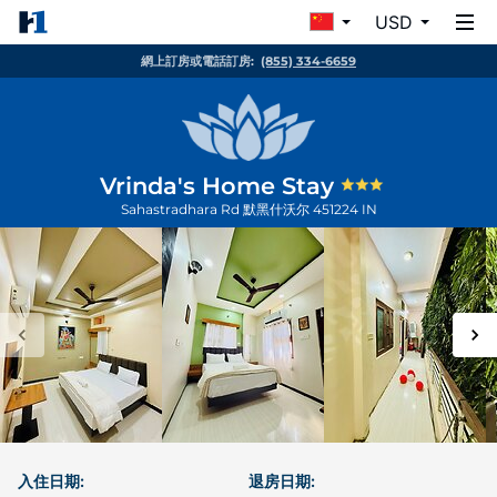
USD
網上訂房或電話訂房:
(855) 334-6659
Vrinda's Home Stay
Sahastradhara Rd
默黑什沃尔
451224
IN
入住日期:
退房日期: