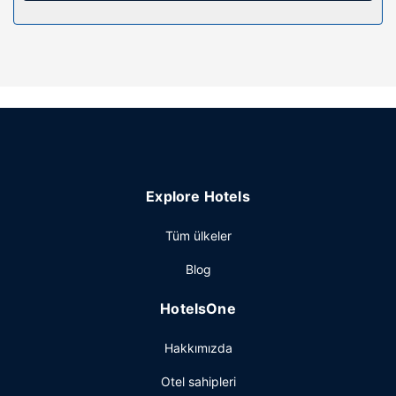
Diğer güzellikler
Misafirler için 24 saat açık resepsiyon ve kilitli dolap vardır.
Ücretsiz otopark vardır.
Explore Hotels
Tüm ülkeler
Blog
HotelsOne
Hakkımızda
Otel sahipleri