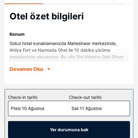
Otel özet bilgileri
Konum
Gokul hotel konaklamanızda Maheshwar merkezinde,
Ahilya Fort ve Narmada Ghat ile 10 dakika yürüme
mesafesinde olacaksınız. Bu villa Shri Kshetra Datt Dham
Jalkoti ile 6 km (3,8 mil) ve Kaleshwar Temple ile 45,7 km
Devamını Oku
(28,4 mil) mesafede.
Odalar
Misafirler için 6 klimalı odada Akıllı televizyonlar mevcuttur.
Misafirlerimize ücretsiz kablosuz internet sunulmaktadır.
Check-in tarihi:
Check-out tarihi:
Misafirlerimizin iyi vakit geçirebilmesi için dijital TV kanalları
Ptesi 10 Ağustos
Salı 11 Ağustos
vardır. Misafirlerimize masa ve elektrikli su ısıtıcıları gibi
imkânlar ve kolaylıklar sunulmaktadır.
Otelin güzelliği
Yer durumuna bak
Bahçe ile manzaranın tadını çıkartın.