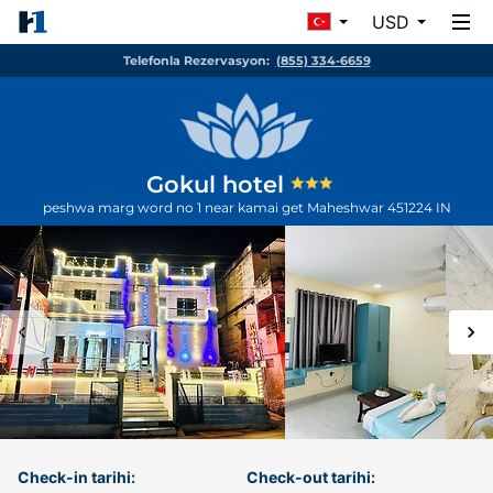
USD
Telefonla Rezervasyon:
(855) 334-6659
Gokul hotel
peshwa marg word no 1 near kamai get
Maheshwar
451224
IN
Check-in tarihi:
Check-out tarihi: