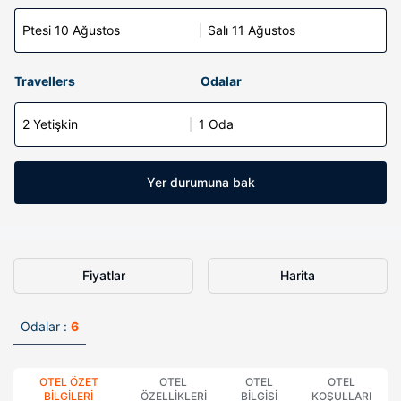
Ptesi 10 Ağustos
Salı 11 Ağustos
Travellers
Odalar
2 Yetişkin
1 Oda
Yer durumuna bak
Fiyatlar
Harita
Odalar :
6
OTEL ÖZET
OTEL
OTEL
OTEL
BILGILERI
ÖZELLIKLERI
BILGISI
KOŞULLARI