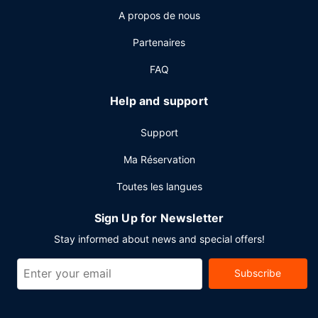
achats. L'hébergement vous invite à rejoindre son
A propos de nous
bar/salon pour une petite pause bien méritée. Un petit
déjeuner continental gratuit est servi tous les jours de
Partenaires
07 h 00 à 10 h 30.
FAQ
Autres services
Les équipements et services proposés incluent une
Help and support
réception ouverte 24 h/24, un personnel polyglotte et une
consigne à bagages. En échange d'un supplément, vous
Support
pouvez profiter des services d'une navette vers et depuis
l'aéroport. De plus un parking payant sans service de
Ma Réservation
voiturier se trouve dans l'enceinte de l'hébergement.
Toutes les langues
Sign Up for Newsletter
Stay informed about news and special offers!
Subscribe