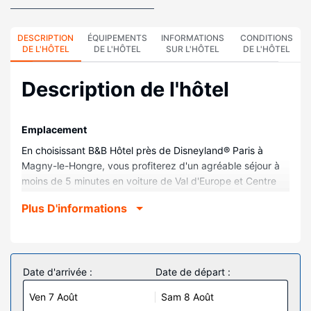
DESCRIPTION
ÉQUIPEMENTS
INFORMATIONS
CONDITIONS
DE L'HÔTEL
DE L'HÔTEL
SUR L'HÔTEL
DE L'HÔTEL
Description de l'hôtel
Emplacement
En choisissant B&B Hôtel près de Disneyland® Paris à
Magny-le-Hongre, vous profiterez d'un agréable séjour à
moins de 5 minutes en voiture de Val d'Europe et Centre
commercial Val d'Europe. Cet hôtel se trouve à 5,4 km de
Plus D'informations
Disneyland® Paris et à 2,4 km de Disney Village.
Chambres
Les 400 chambres climatisées de l'hébergement vous
invitent à la détente et comprennent une télévision à écran
Date d'arrivée :
Date de départ :
plat. L'accès Wi-Fi à Internet gratuit vous permet de rester
Ven 7 Août
Sam 8 Août
en contact avec le reste du monde. Les salles de bain