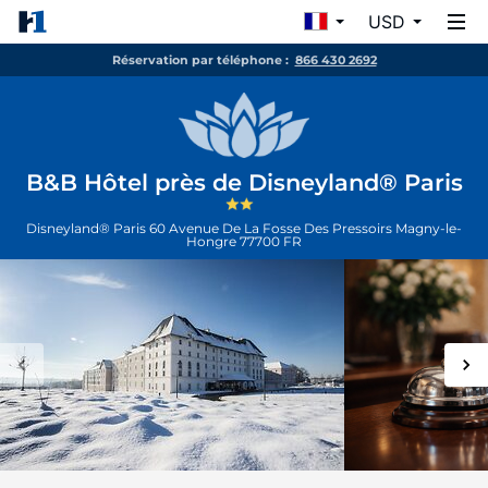
USD
Réservation par téléphone :
866 430 2692
B&B Hôtel près de Disneyland® Paris
Disneyland® Paris 60 Avenue De La Fosse Des Pressoirs
Magny-le-
Hongre
77700
FR