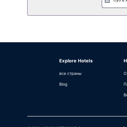
Предоставляется бесплатная самостоятельна
Explore Hotels
H
все страны
О
Blog
П
В