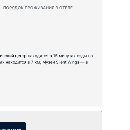
ПОРЯДОК ПРОЖИВАНИЯ В ОТЕЛЕ
инский центр находятся в 15 минутах езды на
 находится в 7 км, Музей Silent Wings — в
У этого номера есть внутренний дворик. В
дка. Курение в помещениях запрещено. Вам
личие мест