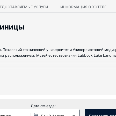
ЕДОСТАВЛЯЕМЫЕ УСЛУГИ
ИНФОРМАЦИЯ О ХОТЕЛЕ
тиницы
. Техасский технический университет и Университетский медиц
м расположением: Музей естествознания Lubbock Lake Landmark
с кондиционированием. У вас будет кухня с духовкой и плитой. 
ая печь.
и, как бесплатная парковка поблизости, книги и игровая площа
Дата отъезда:
Август
Вск 9 Август
Проверить на