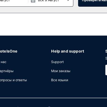
я парковка.
otelsOne
Help and support
S
 нас
Support
артнёры
Мои заказы
опросы и ответы
Все языки