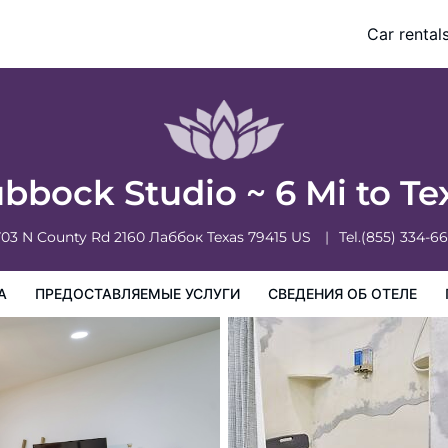
Tech
Car rental
слуги
Сведения об отеле
Порядок проживания в Отеле
bbock Studio ~ 6 Mi to T
03 N County Rd 2160
Лаббок
Texas
79415
US
Tel.
(855) 334-6
А
ПРЕДОСТАВЛЯЕМЫЕ УСЛУГИ
СВЕДЕНИЯ ОБ ОТЕЛЕ