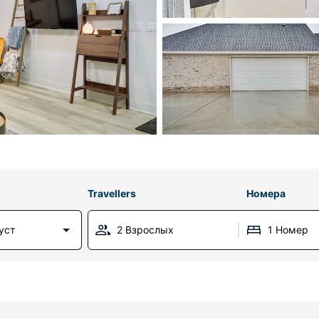
Travellers
Номера
уст
2 Взрослых
1 Номер