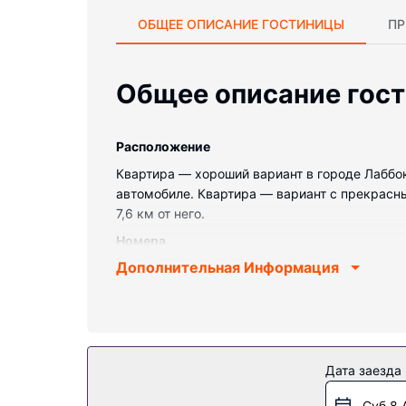
ОБЩЕЕ ОПИСАНИЕ ГОСТИНИЦЫ
ПР
Общее описание гос
Pасположение
Квартира — хороший вариант в городе Лаббок
автомобиле. Квартира — вариант с прекрасны
7,6 км от него.
Номера
Дополнительная Информация
Располагайтесь с комфортом в этой квартире 
номере есть письменный стол и микроволнов
Особенности объекта
Этот квартира располагает такими удобствам
доступны такие удобства, как игры.
Дата заезда
Другие особенности
Суб 8 