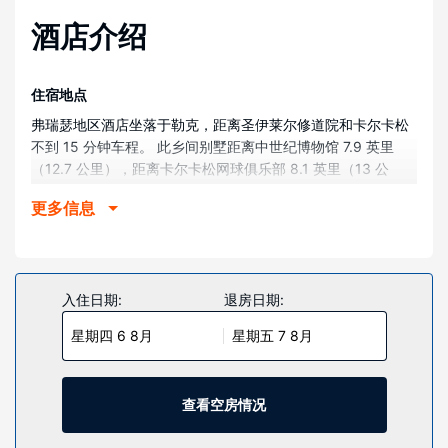
酒店介绍
住宿地点
弗瑞瑟地区酒店坐落于勒克，距离圣伊莱尔修道院和卡尔卡松
不到 15 分钟车程。 此乡间别墅距离中世纪博物馆 7.9 英里
（12.7 公里），距离卡尔卡松网球俱乐部 8.1 英里（13 公
里）。
更多信息
客房
酒店有 12 间客房，提供液晶电视。提供卫星电视，可满足您
的娱乐需求。配备浴缸或淋浴的私人浴室提供免费洗浴用品和
吹风机。便利设施包括保险箱和茶具/咖啡用具；而且每天提供
入住日期:
退房日期:
客房服务。
星期四 6 8月
星期五 7 8月
物业设施
您可充分利用季节性开放的室外游泳池等度假设施，或者到露
台和花园欣赏美景。此乡间别墅还提供免费 WiFi、礼宾服务和
查看空房情况
野餐区。