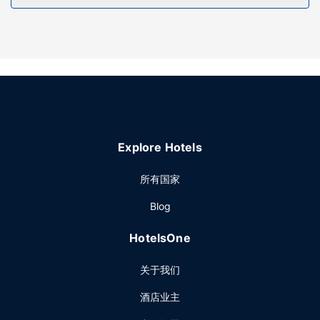
餐厅
您可享受乡间别墅的客房送餐服务。您可以到酒吧/酒廊，点一
杯喜欢的饮品，畅饮一番。每日 08:00 至 10:30 提供免费的
自助早餐。
其他设施
特色服务/设施包括快速退房、多语言服务和洗衣设施。酒店提
供免费自助停车。
Explore Hotels
所有国家
Blog
HotelsOne
关于我们
酒店业主