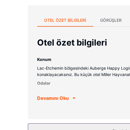
OTEL ÖZET BILGILERI
GÖRÜŞLER
Otel özet bilgileri
Konum
Lac-Etchemin bölgesindeki Auberge Happy Logis
konaklayacaksınız. Bu küçük otel Miller Hayvanat 
Odalar
Misafirler için 14 klimalı odada düz ekran televizy
Devamını Oku
kablolu TV kanalları vardır. Misafirler için özel 
ücretsiz şehir içi telefon görüşmesi imkânlar ve k
Otelin güzelliği
Kiralık bisiklet gibi dinlenme imkânlarından/kolay