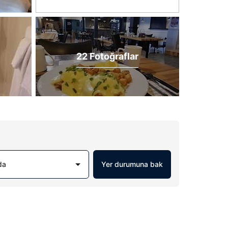
22 Fotoğraflar
da
Yer durumuna bak