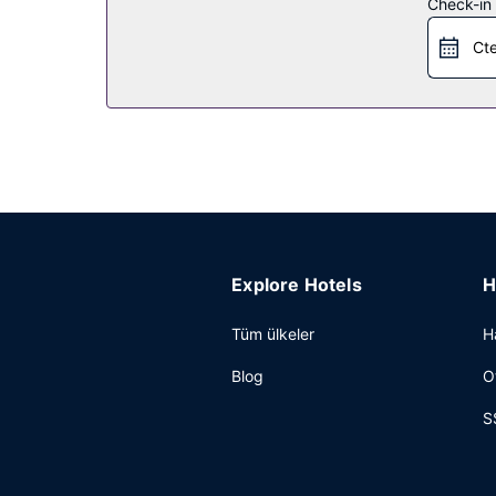
Restoran
Check-in t
Restoranda yemek servisi yapılıyor, ayrıca küçük 
Cte
yapıyor. Misafirlere Hafta sonu 08.30 ve öğlen ara
Diğer güzellikler
Misafirler için lobide ücretsiz gazete servisi, ku
Explore Hotels
H
Tüm ülkeler
H
Blog
O
S