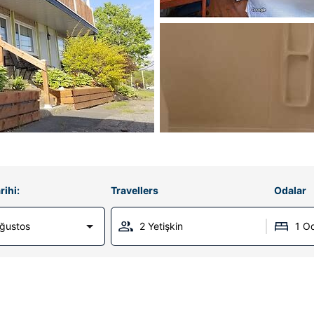
rihi:
Travellers
Odalar
Ağustos
2 Yetişkin
1 O