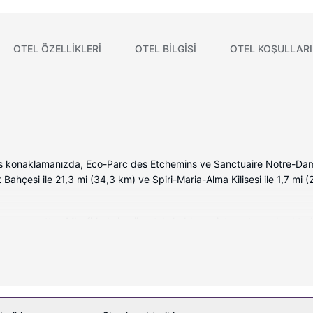
OTEL ÖZELLIKLERI
OTEL BILGISI
OTEL KOŞULLARI
 konaklamanızda, Eco-Parc des Etchemins ve Sanctuaire Notre-Dame
Bahçesi ile 21,3 mi (34,3 km) ve Spiri-Maria-Alma Kilisesi ile 1,7 mi
on mevcuttur. Misafirlerimize ücretsiz kablosuz internet sunulmaktadır.
banyoda derin küvetler ve ücretsiz banyo/kozmetik ürünleri. Misafirlerim
olaylıklar sunulmaktadır.
lıklarından yararlanın veya zemin katta teras ile manzaranın tadını çıka