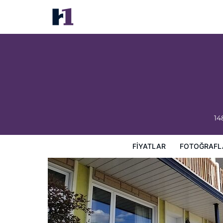
Auberge Happy Logis
Fiyatlar
Fotoğraflar
Görüşler
Harita
Otel Özellik
14
FIYATLAR
FOTOĞRAFL