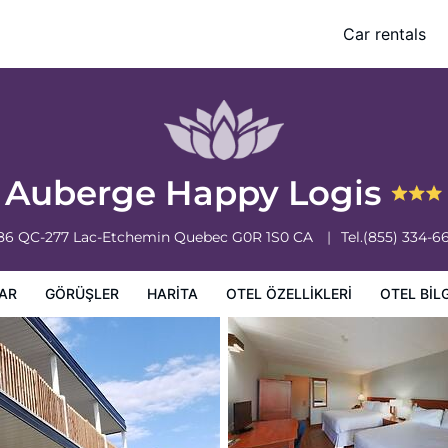
Car rentals
leri
Otel bilgileri
Otel Koşulları
Auberge Happy Logis
86 QC-277
Lac-Etchemin
Quebec
G0R 1S0
CA
Tel.
(855) 334-6
AR
GÖRÜŞLER
HARITA
OTEL ÖZELLIKLERI
OTEL BILG