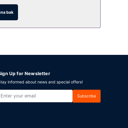
i bar/oturma salonu misafirlere içecek servisi
na bak
z otopark vardır.
Sign Up for Newsletter
tay informed about news and special offers!
Subscribe