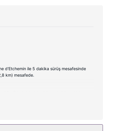
 d'Etchemin ile 5 dakika sürüş mesafesinde
 (2,8 km) mesafede.
 Misafirlerimizin iyi vakit geçirebilmesi için
ize masa, ücretsiz gazete servisi ve telefon ile
rtın.