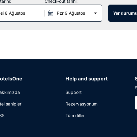
arihi:
Check-out tarihi:
otelin kahve dükkânında/kafede hafif yemek servisi yapılıyor. Oteldek
si 8 Ağustos
Pzr 9 Ağustos
Yer durumu
sında ücretli alakart kahvaltı servisi yapılmaktadır.
ru temizleme/çamaşır yıkama servisi ve valiz dolabı mevcuttur. Ücretsi
otelsOne
Help and support
S
akkımızda
Support
tel sahipleri
Rezervasyonum
SS
Tüm diller