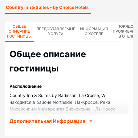
Country Inn & Suites - by Choice Hotels
ОБЩЕЕ
ПОРЯДОК
ПРЕДОСТАВЛЯЕМЫЕ
ИНФОРМАЦИЯ
ОПИСАНИЕ
ПРОЖИВАНИ
УСЛУГИ
О ХОТЕЛЕ
ГОСТИНИЦЫ
В ОТЕЛЕ
Общее описание
гостиницы
Pасположение
Country Inn & Suites by Radisson, La Crosse, WI
находится в районе Northside, Ла-Кроссе. Река
Миссисипи и Университет Висконсина – Ла-Кросс
располагаются в 10 минутах езды на автомобиле.
Дополнительная Информация
Отель — вариант с прекрасным расположением: Парк
развлечений Riverside находится в 1,2 км, Пляж Блэк-
Ривер — в 1,4 км от него.