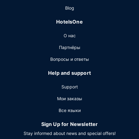
Ресторан
Blog
Предлагается бесплатный завтрак (континентальный):
по будним дням с 06:00 до 9:30, по выходным дням с
HotelsOne
6:00 до 10:30.
Другие особенности
О нас
Для удобства гостей предоставляется следующее:
Партнёры
бизнес-центр, круглосуточная работа стойки
регистрации и услуги прачечной. Если вы планируете
Вопросы и ответы
деловое или развлекательное мероприятие, отель
предлагает вам пространство площадью 51 кв. м, на
Help and support
котором расположены конференц-центр и
переговорная комната. Предоставляется бесплатная
Support
самостоятельная парковка.
Мои заказы
Все языки
Sign Up for Newsletter
Stay informed about news and special offers!