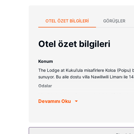
OTEL ÖZET BILGILERI
GÖRÜŞLER
Otel özet bilgileri
Konum
The Lodge at Kukui’ula misafirlere Koloa (Poipu) 
sunuyor. Bu aile dostu villa Nawiliwili Limanı ile 
Odalar
Misafirlerimizin konforu ve rahatı için 40 klimal
Devamını Oku
çarşaf takımı vardır. Odalarda özel balkon ve veran
internet vardır. Ayrı küvet ve duş olan banyolarda
Otelin güzelliği
Spada misafirlerimize masaj, vücut bakımı ve yüz
veya 2 jakuzi vardır. Bu villada misafirler için ay