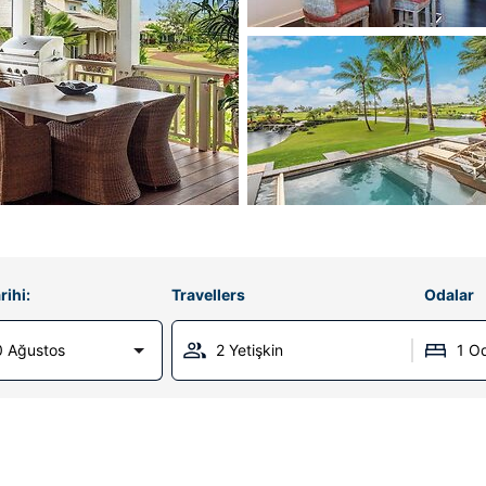
rihi:
Travellers
Odalar
0 Ağustos
2 Yetişkin
1 O