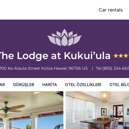
Car rentals
leri
Otel bilgileri
Otel Koşulları
The Lodge at Kukui’ula
700 Ke Alaula Street
Koloa
Hawaii
96756
US
Tel.
(855) 334-66
AR
GÖRÜŞLER
HARITA
OTEL ÖZELLIKLERI
OTEL BILG