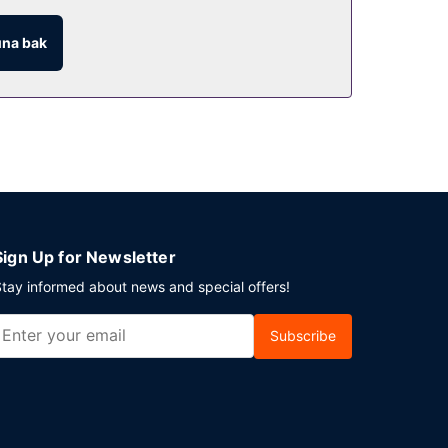
na bak
kafe dâhil olmak üzere, yemek servisi yapılan çok
e her gün 7 ve 9 arasında ücretsiz kontinental
 Ücretsiz vale otopark vardır.
Sign Up for Newsletter
tay informed about news and special offers!
Subscribe