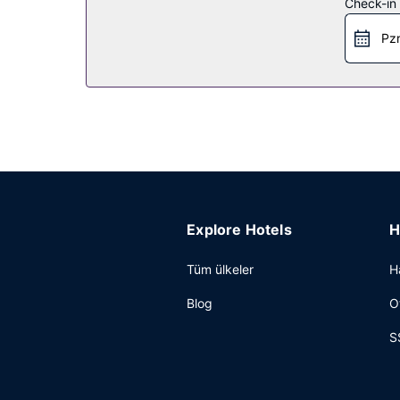
Check-in t
Restoran
Pzr
Yerel mutfak alanında uzman olan Umeke Bar + Gri
sayıda mekan var. Barda/oturma salonunda ve havu
kahvaltı servisi yapılmaktadır.
Diğer güzellikler
Misafirler için bilgisayar istasyonu, lobide ücret
Explore Hotels
H
Tüm ülkeler
H
Blog
O
S