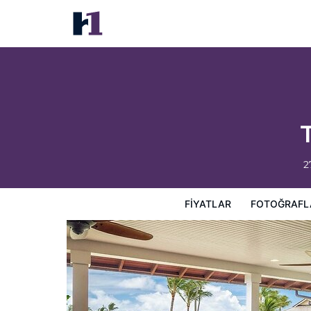
The Lodge at Kukui’ula
Fiyatlar
Fotoğraflar
Görüşler
Harita
Otel Özellik
2
FIYATLAR
FOTOĞRAFL