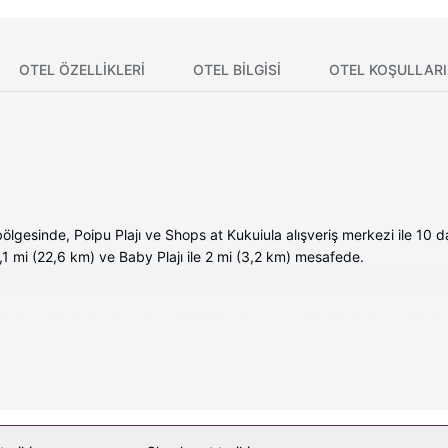
OTEL ÖZELLIKLERI
OTEL BILGISI
OTEL KOŞULLARI
bölgesinde, Poipu Plajı ve Shops at Kukuiula alışveriş merkezi ile 10
14,1 mi (22,6 km) ve Baby Plajı ile 2 mi (3,2 km) mesafede.
ı odada mutfak, tam boy buzdolabı/dondurucu ve fırınlar bulunmaktadır
da bulunur. Misafirlerin iyi vakit geçirmesi için kablolu TV kanalları 
 derin küvetler ve geniş duş başlıkları bulunur.
 bakımı hizmeti sunulmaktadır. Golf sahasında antrenman yapabilirsin
rıca ücretsiz kablosuz İnternet, danışma (concierge) hizmetleri ve bebe