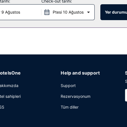
arihi:
Check-out tarihi:
 9 Ağustos
Ptesi 10 Ağustos
Yer durumu
ll yemek servisi için ideal, bu villada, 2 restoran ve kahve dükkânı/
z kenarı barında misafirlere içecek servisi yapılmaktadır. Misafirler
siz gazete servisi ve kuru temizleme/çamaşır yıkama servisi mevcuttur.
otelsOne
Help and support
S
akkımızda
Support
tel sahipleri
Rezervasyonum
SS
Tüm diller