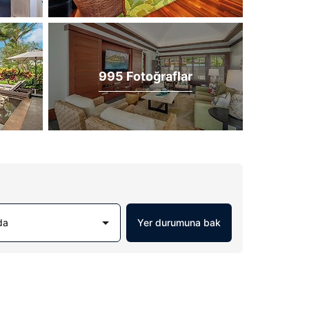
995 Fotoğraflar
da
Yer durumuna bak