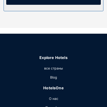
отдыха и развлечений, такими как открытый бассейн и
открытый теннисный корт. Этот жилье для отпуска
предоставляет дополнительные услуги и удобства:
услуги няни, помощь туристам/услуги по
бронированию билетов и место для пикника.
Другие особенности
Гостям предоставляются следующие услуги и
удобства: банкомат или банковские услуги и лифт.
Предоставляется бесплатная самостоятельная
парковка.
Explore Hotels
все страны
Blog
HotelsOne
О нас