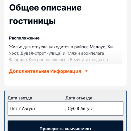
Общее описание
гостиницы
Pасположение
Жилье для отпуска находится в районе Медоус, Ки-
Уэст. Дувал-стрит (улица) и Пляжи архипелага
Флорида-Кис расположены в 5 минутах езды на
автомобиле. Жилье для отпуска с полем для гольфа —
Дополнительная Информация
вариант с прекрасным расположением: Самая южная
точка находится в 2,2 км, Пляж Smathers — в 2,1 км от
него.
Номера
Дата заезда
Дата отъезда:
Располагайтесь с комфортом в этом жилье для
Пят 7 Август
Суб 8 Август
отпуска.
Особенности объекта
Воспользуйтесь разнообразными возможностями для
Проверить наличие мест