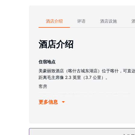
酒店介绍
评语
酒店设施
酒店介绍
住宿地点
美豪丽致酒店（喀什古城东湖店）位于喀什，可直达会议
距离毛主席像 2.3 英里（3.7 公里）。
客房
酒店的 86 间客房定能让您在旅途中找到家的舒
更多信息
物业设施
您可利用免费 WiFi和旅游/票务服务等便利服务和设
餐厅
在美豪丽致酒店（喀什古城东湖店），您可以去餐厅享用美