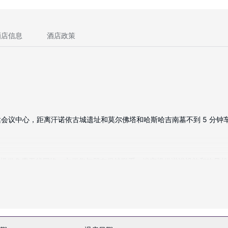
酒店信息
酒店政策
中心，距离汗诺依古城遗址和莫尔佛塔和哈斯哈吉南墓不到 5 分钟车程。 
适。提供免费无线网络，方便您与朋友保持联系。浴室提供淋浴设施和吹风
施。
餐。每日 08:30 至 11:00 提供免费的自助早餐。