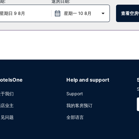
期:
退房日期:
星期日 9 8月
星期一 10 8月
查看空房
电梯。酒店提供免费自助停车。
otelsOne
Help and support
S
关于我们
Support
酒店业主
我的客房预订
常见问题
全部语言