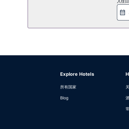
入住日
其他设施
特色服务/设施包括快速退房、24 小时前台服务和
Explore Hotels
H
所有国家
Blog