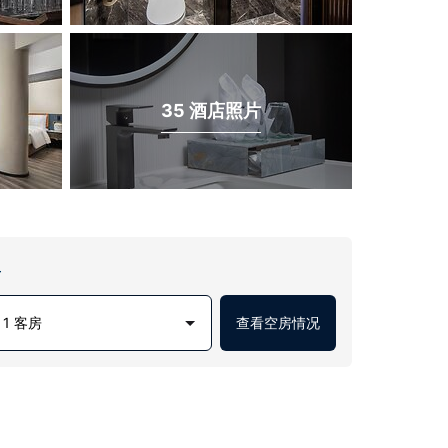
35 酒店照片
房
1 客房
查看空房情况