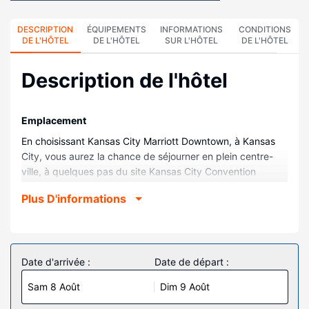
DESCRIPTION
ÉQUIPEMENTS
INFORMATIONS
CONDITIONS
DE L'HÔTEL
DE L'HÔTEL
SUR L'HÔTEL
DE L'HÔTEL
Description de l'hôtel
Emplacement
En choisissant Kansas City Marriott Downtown, à Kansas
City, vous aurez la chance de séjourner en plein centre-
ville, à quelques pas du site Kansas City Convention
Center (centre de congrès) et à 10 minutes à pied du site
Plus D'informations
Salle omnisports T-Mobile Center. Cet hôtel se trouve à
12,8 km de Kauffman Stadium et à 12,8 km de GEHA Field
at Arrowhead Stadium.
Chambres
Date d'arrivée :
Date de départ :
Choisissez une des 970 chambres dotées d'une télévision
Sam 8 Août
Dim 9 Août
à écran plat. Votre lit avec surmatelas est préparé avec
une couette en duvet d'oie et de la literie de qualité