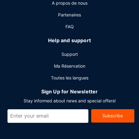
A propos de nous
la journée, vous trouverez aussi un café sur place. Pour
bien finir la journée, vous trouverez sur place un bar /
Partenaires
salon. Un petit déjeuner buffet est servi tous les jours de
06 h 30 à 11 h 00 moyennant un supplément.
FAQ
Autres services
Help and support
Les équipements et services proposés incluent un centre
d'affaires, un service d'arrivée express et un service de
Support
départ express. Si vous devez organiser une réunion à
Kansas City, faites confiance à cet hôtel qui dispose
Ma Réservation
d'espaces événements mesurant 11966 mètres carrés et
Toutes les langues
comprenant un centre de conférence et 47 des salles de
réunion. Un parking payant sans service de voiturier est
Sign Up for Newsletter
disponible dans l'enceinte de l'hébergement.
Stay informed about news and special offers!
Subscribe