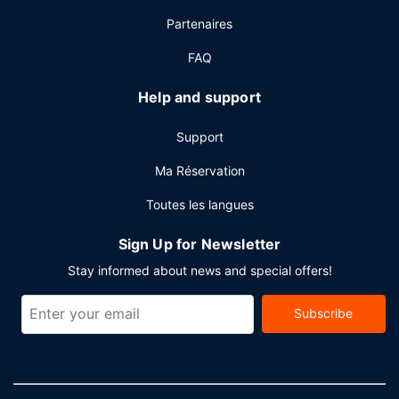
place. Détendez-vous devant un verre au bar en bord de
Partenaires
piscine ou dans un des 2 bars/lounges de l'hébergement.
FAQ
Autres services
Les équipements et services proposés incluent un centre
Help and support
d'affaires, des journaux gratuits dans le hall et une
réception ouverte 24 h/24. Les espaces événements de ce
Support
complexe touristique comprennent un espace de
conférence et des salles de réunion. Un parking payant
Ma Réservation
sans service de voiturier est disponible dans l'enceinte de
Toutes les langues
l'hébergement.
Sign Up for Newsletter
Stay informed about news and special offers!
Subscribe