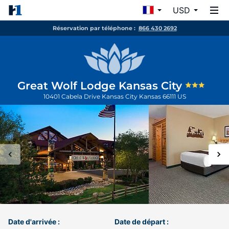
USD
Réservation par téléphone :
866 430 2692
Great Wolf Lodge Kansas City
10401 Cabela Drive
Kansas City
Kansas
66111
US
Date d'arrivée :
Date de départ :