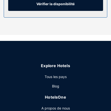
et services offerts par l'hébergement comprennent un
Vérifier la disponibilité
coffre-fort et une cafetière ou une bouilloire, mais aussi un
téléphone avec des appels locaux gratuits.
Les services sur place
Laissez place à la détente en rejoignant les 4 piscines
couvertes de l'hébergement et en profitant des
nombreuses infrastructures de loisirs qui incluent un parc
aquatique gratuit et une rivière artificielle (lazy river).
Parmi les équipements et services offerts par ce complexe
touristique vous trouvez également une salle de jeux
vidéo, une boutique de souvenirs/un kiosque à journaux et
Explore Hotels
une salle de banquet.
Restaurant
Tous les pays
Vous découvrirez de nombreuses spécialités Cuisine
Blog
américaine proposée par Camp Citter Bar & Grille, l'un des
4 restaurants de ce complexe touristique ou profitez du
HotelsOne
service d'étage (horaires limités), idéal pour une soirée
cocooning en amoureux ou en solo. Si vous avez un petit
A propos de nous
creux pendant la journée, vous trouverez aussi un café sur