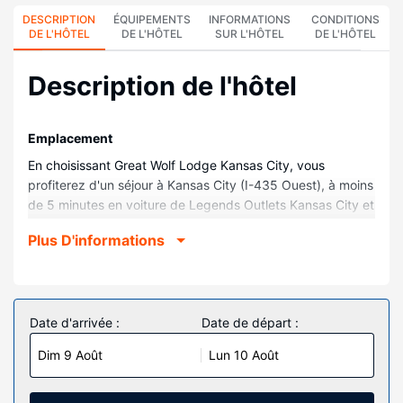
DESCRIPTION
ÉQUIPEMENTS
INFORMATIONS
CONDITIONS
DE L'HÔTEL
DE L'HÔTEL
SUR L'HÔTEL
DE L'HÔTEL
Description de l'hôtel
Emplacement
En choisissant Great Wolf Lodge Kansas City, vous
profiterez d'un séjour à Kansas City (I-435 Ouest), à moins
de 5 minutes en voiture de Legends Outlets Kansas City et
Kansas Speedway. Ce complexe touristique très pratique
Plus D'informations
pour les familles se trouve à 23,3 km de Kansas City
Convention Center (centre de congrès) et à 23,6 km de
University of Kansas Medical Center.
Chambres
Date d'arrivée :
Date de départ :
Les 281 chambres climatisées de l'hébergement vous
Dim 9 Août
Lun 10 Août
invitent à la détente et comprennent un réfrigérateur et un
micro-ondes. Les salles de bain comprennent un ensemble
douche/baignoire et un sèche-cheveux. Les équipements