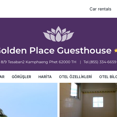
Car rentals
leri
Otel bilgileri
Otel Koşulları
olden Place Guesthouse
8/9 Tesaban2
Kamphaeng Phet
62000
TH
Tel.
(855) 334-6659
AR
GÖRÜŞLER
HARITA
OTEL ÖZELLIKLERI
OTEL BILG