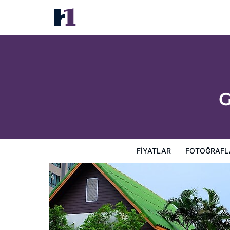
Golden Place Guesthouse
Fiyatlar
Fotoğraflar
Görüşler
Harita
Otel Özellik
G
FIYATLAR
FOTOĞRAFL