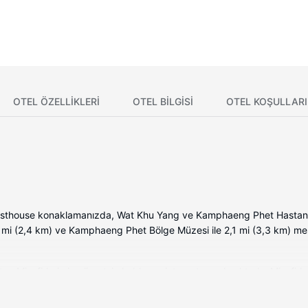
OTEL ÖZELLIKLERI
OTEL BILGISI
OTEL KOŞULLARI
sthouse konaklamanızda, Wat Khu Yang ve Kamphaeng Phet Hastanes
,5 mi (2,4 km) ve Kamphaeng Phet Bölge Müzesi ile 2,1 mi (3,3 km) m
r. Misafirlerimize ücretsiz kablosuz internet sunulmaktadır. Misafirler
z banyo/kozmetik ürünleri vardır. Misafirlerimize ücretsiz şişe su gibi 