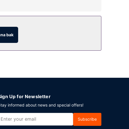
ylıklardan yararlanın.
na bak
ark vardır.
Sign Up for Newsletter
tay informed about news and special offers!
Subscribe