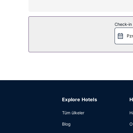
Otelin güzelliği
Zemin katta teras ile manzaranın tadını çıkartın v
Restoran
Check-in t
Misafirlere her gün 7 ve 10 arasında ücretli açık b
Pzr
Diğer güzellikler
Misafirler için kuru temizleme/çamaşır yıkama ser
Explore Hotels
H
Tüm ülkeler
H
Blog
O