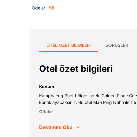
Odalar :
96
OTEL ÖZET BILGILERI
GÖRÜŞLER
Otel özet bilgileri
Konum
Kamphaeng Phet bölgesindeki Golden Place Gue
konaklayacaksınız. Bu otel Mae Ping Nehri ile 1
Odalar
Misafirler için 96 klimalı odada buzdolabı mevcuttu
Devamını Oku
kanalları vardır. Banyolarda duş kabini ve ücretsi
günlük olarak oda/kat hizmeti verilmektedir.