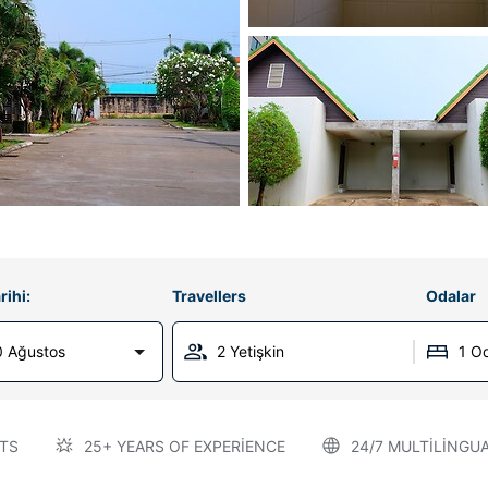
rihi:
Travellers
Odalar
0 Ağustos
2 Yetişkin
1 O
TS
25+ YEARS OF EXPERIENCE
24/7 MULTILINGU