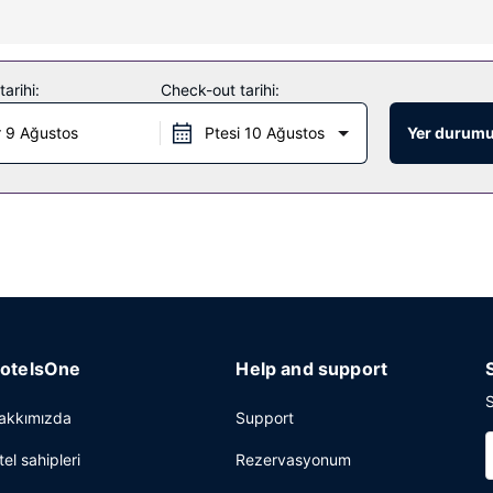
e ücretsiz kablosuz İnternet ve tur/bilet desteği gibi imkânlardan/kola
arihi:
Check-out tarihi:
üfe kahvaltı servisi yapılmaktadır.
 9 Ağustos
Ptesi 10 Ağustos
Yer durumu
visi, 24 saat açık resepsiyon ve valiz dolabı mevcuttur. Ücretsiz otop
otelsOne
Help and support
S
akkımızda
Support
tel sahipleri
Rezervasyonum