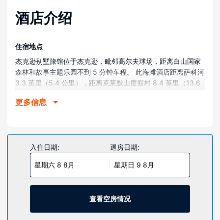
酒店介绍
住宿地点
杰克逊别墅旅馆位于杰克逊，毗邻高尔夫球场，距离白山国家
森林和故事主题乐园不到 5 分钟车程。 此海滩酒店距离萨科河
3.3 英里（5.4 公里），距离克莱默山度假村 8.4 英里（13.6
公里）。
更多信息
客房
有 32 间客房提供冰箱和平板电视；您定能在旅途中找到家的
舒适。客房设有私人阳台。提供免费无线网络，方便您与朋友
保持联系；卫星频道可满足您的娱乐需求。配备淋浴/盆浴组合
入住日期:
退房日期:
的私人浴室提供免费洗浴用品和吹风机。
星期六 8 8月
星期日 9 8月
物业设施
在雪道上度过一天之后，享受一下漂流河和室外网球场等度假
设施。此酒店的其他特色包括免费 WiFi、礼宾服务和滑雪用具
查看空房情况
寄存处。