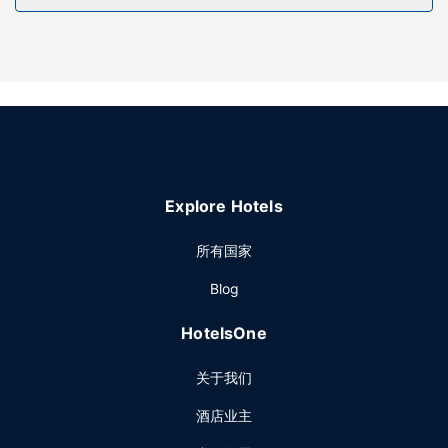
餐厅
您可享受酒店的部分时段客房送餐服务。每日 07:30 至 09:30
提供免费的欧式早餐。
其他设施
特色服务/设施包括大堂免费报纸、24 小时前台服务和行李寄
存。酒店提供免费自助停车。
Explore Hotels
所有国家
Blog
HotelsOne
关于我们
酒店业主