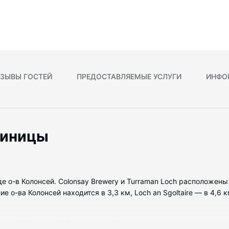
ЗЫВЫ ГОСТЕЙ
ПРЕДОСТАВЛЯЕМЫЕ УСЛУГИ
ИНФО
тиницы
де о-в Колонсей. Colonsay Brewery и Turraman Loch расположен
о-ва Колонсей находится в 3,3 км, Loch an Sgoltaire — в 4,6 км
еров. Бесплатный беспроводной доступ к интернету позволит ва