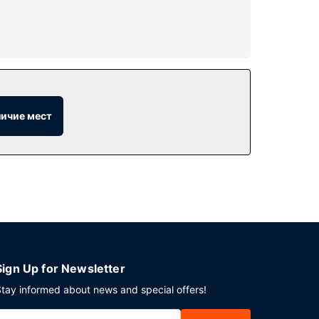
а, в числе которых бесплатный беспроводной
любимым напитком. Бесплатный завтрак
личие мест
Sign Up for Newsletter
tay informed about news and special offers!