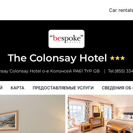
Car rental
Карта
Предоставляемые услуги
Сведения об отеле
Поряд
The Colonsay Hotel
nsay Colonsay Hotel
о-в Колонсей
PA61 7YP
GB
Tel.
(855) 33
Й
КАРТА
ПРЕДОСТАВЛЯЕМЫЕ УСЛУГИ
СВЕДЕНИЯ ОБ 