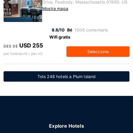
Drive, Peabody, Massachusetts 01960, US
Mostra mapa
8.8/10
Bé
1006 comentaris
Wifi gratis
USD 255
DES DE
Selecciona
per habitació / per nit
Tots 248 hotels a Plum Island
Explore Hotels