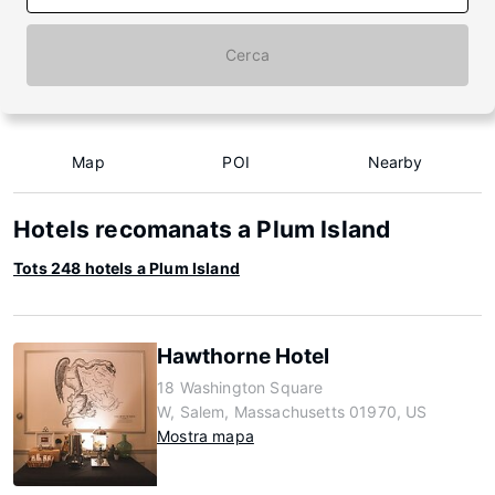
Cerca
Map
POI
Nearby
Hotels recomanats a Plum Island
Tots 248 hotels a Plum Island
Hawthorne Hotel
18 Washington Square
W, Salem, Massachusetts 01970, US
Mostra mapa