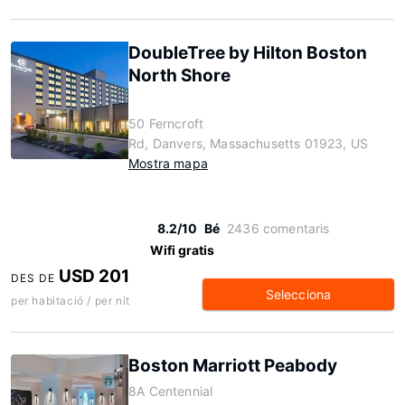
DoubleTree by Hilton Boston
North Shore
50 Ferncroft
Rd, Danvers, Massachusetts 01923, US
Mostra mapa
8.2/10
Bé
2436 comentaris
Wifi gratis
USD 201
DES DE
Selecciona
per habitació / per nit
Boston Marriott Peabody
8A Centennial