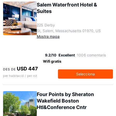
Salem Waterfront Hotel &
Suites
225 Derby
St, Salem, Massachusetts 01970, US
Mostra mapa
9.2/10
Excellent
1006 comentaris
Wifi gratis
USD 447
DES DE
Selecciona
per habitació / per nit
Four Points by Sheraton
Wakefield Boston
Htl&Conference Cntr