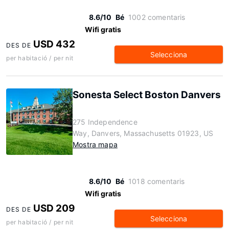
8.6/10
Bé
1002 comentaris
Wifi gratis
USD 432
DES DE
Selecciona
per habitació / per nit
Sonesta Select Boston Danvers
275 Independence
Way, Danvers, Massachusetts 01923, US
Mostra mapa
8.6/10
Bé
1018 comentaris
Wifi gratis
USD 209
DES DE
Selecciona
per habitació / per nit