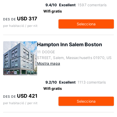
9.4/10
Excellent
1597 comentaris
Wifi gratis
USD 317
DES DE
Selecciona
per habitació / per nit
Hampton Inn Salem Boston
11 DODGE
STREET, Salem, Massachusetts 01970, US
Mostra mapa
9.2/10
Excellent
1113 comentaris
Wifi gratis
USD 421
DES DE
Selecciona
per habitació / per nit