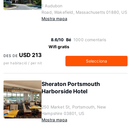
1 Audubon
Road, Wakefield, Massachusetts 01880, US
Mostra mapa
8.6/10
Bé
1000 comentaris
Wifi gratis
USD 213
DES DE
Selecciona
per habitació / per nit
Sheraton Portsmouth
Harborside Hotel
250 Market St, Portsmouth, New
Hampshire 03801, US
Mostra mapa