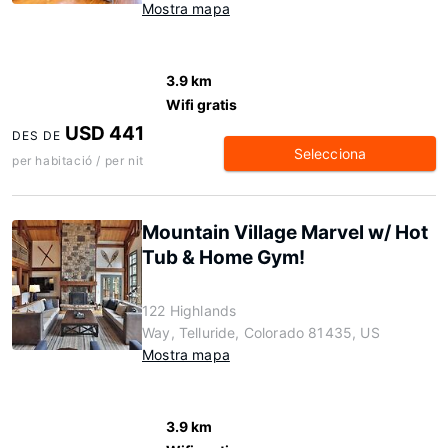
Mostra mapa
3.9 km
Wifi gratis
USD 441
DES DE
Selecciona
per habitació / per nit
Mountain Village Marvel w/ Hot
Tub & Home Gym!
122 Highlands
Way, Telluride, Colorado 81435, US
Mostra mapa
3.9 km