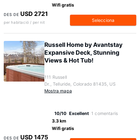
Wifi gratis
USD 2721
DES DE
Selecciona
per habitació / per nit
Russell Home by Avantstay
Expansive Deck, Stunning
Views & Hot Tub!
111 Russell
Dr., Telluride, Colorado 81435, US
Mostra mapa
10/10
Excellent
1 comentaris
3.3 km
Wifi gratis
USD 1475
DES DE