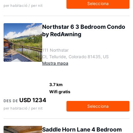
Selecciona
per habitació / per nit
Northstar 6 3 Bedroom Condo
by RedAwning
111 Northstar
Ct, Telluride, Colorado 81435, US
Mostra mapa
3.7 km
Wifi gratis
USD 1234
DES DE
Selecciona
per habitació / per nit
Saddle Horn Lane 4 Bedroom