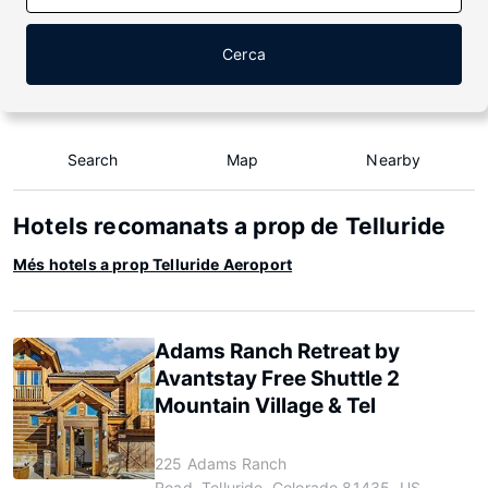
Cerca
Search
Map
Nearby
Hotels recomanats a prop de Telluride
Més hotels a prop Telluride Aeroport
Adams Ranch Retreat by
Avantstay Free Shuttle 2
Mountain Village & Tel
225 Adams Ranch
Road, Telluride, Colorado 81435, US