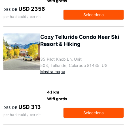
Wifi gratis
USD 2356
DES DE
Selecciona
per habitació / per nit
Cozy Telluride Condo Near Ski
Resort & Hiking
35 Pilot Knob Ln, Unit
503, Telluride, Colorado 81435, US
Mostra mapa
4.1 km
Wifi gratis
USD 313
DES DE
Selecciona
per habitació / per nit