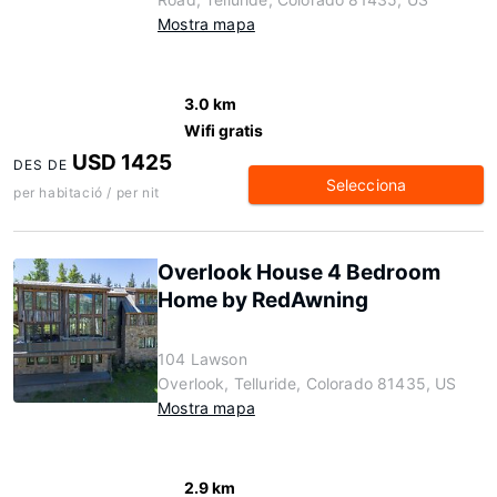
Mostra mapa
3.0 km
Wifi gratis
USD 1425
DES DE
Selecciona
per habitació / per nit
Overlook House 4 Bedroom
Home by RedAwning
104 Lawson
Overlook, Telluride, Colorado 81435, US
Mostra mapa
2.9 km