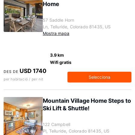
Home
57 Saddle Horn
Ln, Telluride, Colorado 81435, US
Mostra mapa
3.9 km
Wifi gratis
USD 1740
DES DE
Selecciona
per habitació / per nit
Mountain Village Home Steps to
Ski Lift & Shuttle!
122 Campbell
Pl, Telluride, Colorado 81435, US