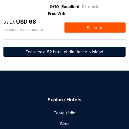
9/10
Excellent
97 opinii
Free Wifi
USD 68
DE LA
Selectaţi
pe cameră / pe noapte
Toate cele 52 hoteluri din Janitzio Island
Explore Hotels
Toate ţările
Blog