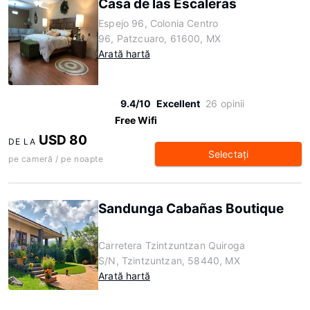
Casa de las Escaleras
Espejo 96, Colonia Centro
96, Patzcuaro, 61600, MX
Arată hartă
9.4/10
Excellent
26 opinii
Free Wifi
USD 80
DE LA
Selectaţi
pe cameră / pe noapte
Sandunga Cabañas Boutique
Carretera Tzintzuntzan Quiroga
S/N, Tzintzuntzan, 58440, MX
Arată hartă