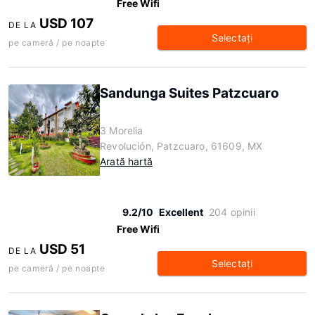
Free Wifi
USD 107
DE LA
Selectaţi
pe cameră / pe noapte
Sandunga Suites Patzcuaro
3 Morelia
Revolución, Patzcuaro, 61609, MX
Arată hartă
9.2/10
Excellent
204 opinii
Free Wifi
USD 51
DE LA
Selectaţi
pe cameră / pe noapte