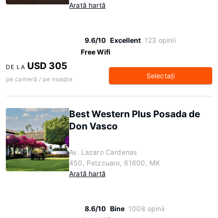
Arată hartă
9.6/10
Excellent
123 opinii
Free Wifi
USD 305
DE LA
Selectaţi
pe cameră / pe noapte
Best Western Plus Posada de
Don Vasco
Av. Lazaro Cardenas
450, Patzcuaro, 61600, MX
Arată hartă
8.6/10
Bine
1008 opinii