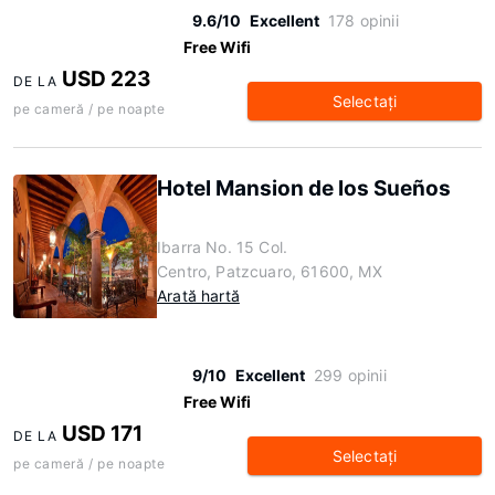
9.6/10
Excellent
178 opinii
Free Wifi
USD 223
DE LA
Selectaţi
pe cameră / pe noapte
Hotel Mansion de los Sueños
Ibarra No. 15 Col.
Centro, Patzcuaro, 61600, MX
Arată hartă
9/10
Excellent
299 opinii
Free Wifi
USD 171
DE LA
Selectaţi
pe cameră / pe noapte