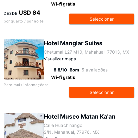
Wi-fi grátis
USD 64
DESDE
Seleccionar
por quarto / por noite
Hotel Manglar Suites
Chetumal L27 M10, Mahahual, 77013, MX
Visualizar mapa
8.8/10
Bom
5 avaliações
Wi-fi grátis
Para mais informações:
Seleccionar
Hotel Museo Matan Ka'an
Calle Huachinango
S/N, Mahahual, 77976, MX