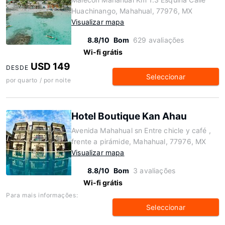
Huachinango, Mahahual, 77976, MX
Visualizar mapa
8.8/10
Bom
629 avaliações
Wi-fi grátis
USD 149
DESDE
Seleccionar
por quarto / por noite
Hotel Boutique Kan Ahau
Avenida Mahahual sn Entre chicle y café ,
frente a pirámide, Mahahual, 77976, MX
Visualizar mapa
8.8/10
Bom
3 avaliações
Wi-fi grátis
Para mais informações:
Seleccionar