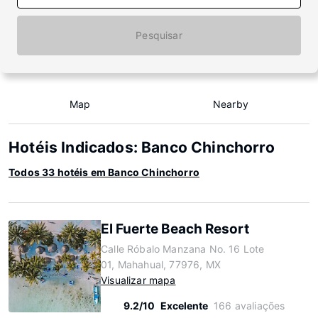
Pesquisar
Map
Nearby
Hotéis Indicados: Banco Chinchorro
Todos 33 hotéis em Banco Chinchorro
El Fuerte Beach Resort
Calle Róbalo Manzana No. 16 Lote
01, Mahahual, 77976, MX
Visualizar mapa
9.2/10
Excelente
166 avaliações