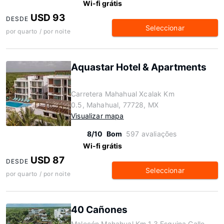
Wi-fi grátis
USD 93
DESDE
Seleccionar
por quarto / por noite
Aquastar Hotel & Apartments
Carretera Mahahual Xcalak Km
0.5, Mahahual, 77728, MX
Visualizar mapa
8/10
Bom
597 avaliações
Wi-fi grátis
USD 87
DESDE
Seleccionar
por quarto / por noite
40 Cañones
Malecón Mahahual Km 1.3 Esquina Calle