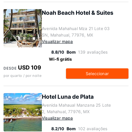
Noah Beach Hotel & Suites
Avenida Mahahual Mza 21 Lote 03
SN, Mahahual, 77976, MX
Visualizar mapa
8.8/10
Bom
139 avaliações
Wi-fi grátis
USD 109
DESDE
Seleccionar
por quarto / por noite
Hotel Luna de Plata
Avenida Mahaual Manzana 25 Lote
2, Mahahual, 77976, MX
Visualizar mapa
8.2/10
Bom
102 avaliações