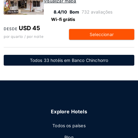
Visualizar mapa
8.4/10
Bom
732 avaliações
Wi-fi grátis
USD 45
DESDE
Seleccionar
por quarto / por noite
Todos 33 hotéis em Banco Chinchorro
Explore Hotels
Todos os países
Blog