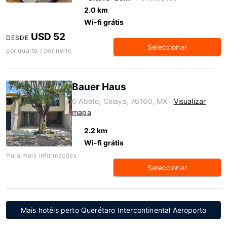
2.0 km
Wi-fi grátis
USD 52
DESDE
Seleccionar
por quarto / por noite
Bauer Haus
6 Abeto, Celaya, 76160, MX
Visualizar
mapa
2.2 km
Wi-fi grátis
Para mais informações:
Seleccionar
Mais hotéis perto Querétaro Intercontinental Aeroporto