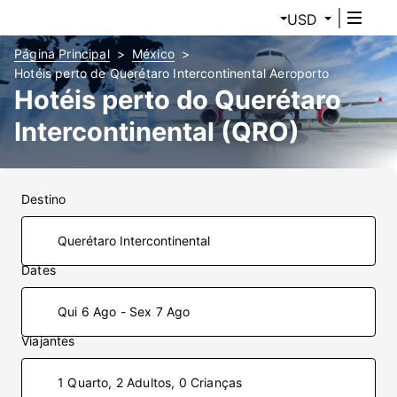
USD
Página Principal
México
Hotéis perto de Querétaro Intercontinental Aeroporto
Hotéis perto do Querétaro
Intercontinental (QRO)
Destino
Dates
Qui 6 Ago - Sex 7 Ago
Viajantes
1 Quarto, 2 Adultos, 0 Crianças