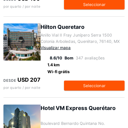
Seleccionar
por quarto / por noite
Hilton Queretaro
Anillo Vial II Fray Junípero Serra 1500
Colonia Arboledas, Querétaro, 76140, MX
Visualizar mapa
8.6/10
Bom
347 avaliações
1.4 km
Wi-fi grátis
USD 207
DESDE
Seleccionar
por quarto / por noite
Hotel VM Express Querétaro
Boulevard Bernardo Quintana No.