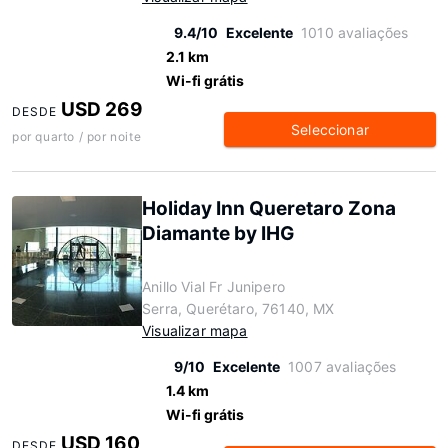
9.4/10
Excelente
1010 avaliações
2.1 km
Wi-fi grátis
USD 269
DESDE
Seleccionar
por quarto / por noite
Holiday Inn Queretaro Zona
Diamante by IHG
Anillo Vial Fr Junipero
Serra, Querétaro, 76140, MX
Visualizar mapa
9/10
Excelente
1007 avaliações
1.4 km
Wi-fi grátis
USD 160
DESDE