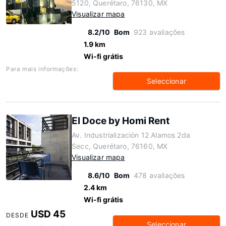
5120, Querétaro, 76130, MX
Visualizar mapa
8.2/10
Bom
923 avaliações
1.9 km
Wi-fi grátis
Para mais informações:
Seleccionar
El Doce by Homi Rent
Av. Industrialización 12 Alamos 2da
Secc, Querétaro, 76160, MX
Visualizar mapa
8.6/10
Bom
478 avaliações
2.4 km
Wi-fi grátis
USD 45
DESDE
Seleccionar