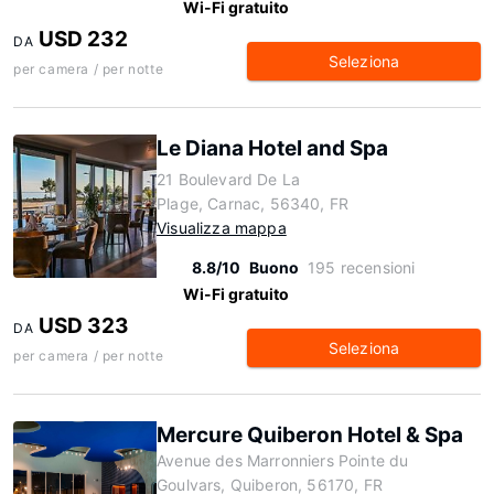
Wi-Fi gratuito
USD 232
DA
Seleziona
per camera / per notte
Le Diana Hotel and Spa
21 Boulevard De La
Plage, Carnac, 56340, FR
Visualizza mappa
8.8/10
Buono
195 recensioni
Wi-Fi gratuito
USD 323
DA
Seleziona
per camera / per notte
Mercure Quiberon Hotel & Spa
Avenue des Marronniers Pointe du
Goulvars, Quiberon, 56170, FR