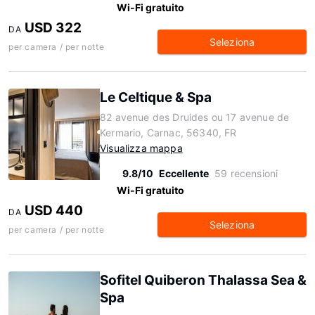
Wi-Fi gratuito
USD 322
DA
Seleziona
per camera / per notte
Le Celtique & Spa
82 avenue des Druides ou 17 avenue de
Kermario, Carnac, 56340, FR
Visualizza mappa
9.8/10
Eccellente
59 recensioni
Wi-Fi gratuito
USD 440
DA
Seleziona
per camera / per notte
Sofitel Quiberon Thalassa Sea &
Spa