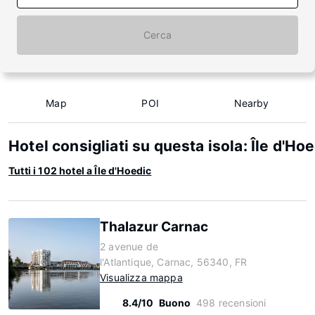
Cerca
Map
POI
Nearby
Hotel consigliati su questa isola: Île d'Ho
Tutti i 102 hotel a Île d'Hoedic
Thalazur Carnac
2 avenue de
l'Atlantique, Carnac, 56340, FR
Visualizza mappa
8.4/10
Buono
498 recensioni