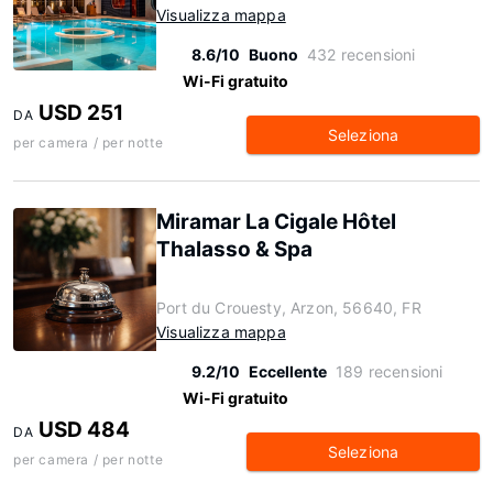
Visualizza mappa
8.6/10
Buono
432 recensioni
Wi-Fi gratuito
USD 251
DA
Seleziona
per camera / per notte
Miramar La Cigale Hôtel
Thalasso & Spa
Port du Crouesty, Arzon, 56640, FR
Visualizza mappa
9.2/10
Eccellente
189 recensioni
Wi-Fi gratuito
USD 484
DA
Seleziona
per camera / per notte