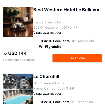
Best Western Hotel Le Bellevue
rue de Tiviec - BP
30341, Quiberon, 56170, FR
Visualizza mappa
9.4/10
Eccellente
181 recensioni
Wi-Fi gratuito
USD 144
DA
Seleziona
per camera / per notte
Le Churchill
70 Boulevard De La
Plage, Carnac, 56340, FR
Visualizza mappa
9.2/10
Eccellente
171 recensioni