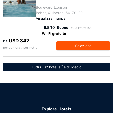
Boulevard Louison
Bobet, Quiberon, 56170, FR
Visualizza mappa
8.8/10
Buono
205 recensioni
Wi-Fi gratuito
USD 347
DA
Seleziona
per camera / per notte
Tutti i 102 hotel a Île d'Hoedic
Explore Hotels