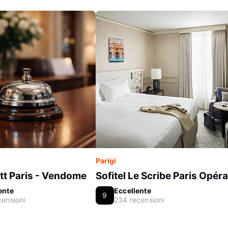
Parigi
tt Paris - Vendome
Sofitel Le Scribe Paris Opéra
ente
Eccellente
9
censioni
234 recensioni