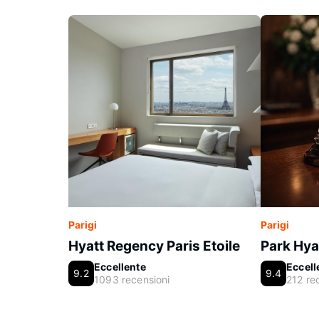
Parigi
Parigi
Hyatt Regency Paris Etoile
Park Hya
Eccellente
Eccell
9.2
9.4
1093 recensioni
212 re