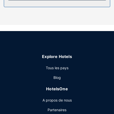
caractérisent l'hébergement, notamment l'accès Wi-Fi à
Internet gratuit et des barbecues à charbon.
Autres services
La réception n'est pas ouverte en continu. Un parking
gratuit est disponible dans l'enceinte de l'hébergement.
Explore Hotels
Tous les pays
Blog
HotelsOne
A propos de nous
Partenaires