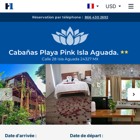
USD
Réservation par téléphone :
866 430 2692
Cabañas Playa Pink Isla Aguada.
Calle 28
Isla Aguada
24327
MX
Date d'arrivée :
Date de départ :