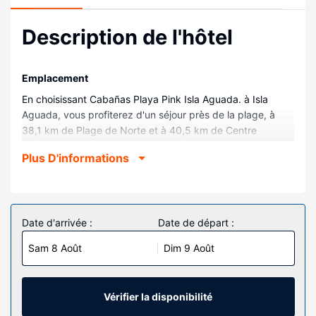
Description de l'hôtel
Emplacement
En choisissant Cabañas Playa Pink Isla Aguada. à Isla
Aguada, vous profiterez d'un séjour près de la plage, à
38,1 km de Plage de Norte et à 40,5 km de Centre
commercial Plaza Zentralia. Cet hôtel se trouve à 41,7 km
Plus D'informations
de Stade de Resurgimiento et à 42,5 km de Marché aux
poissons de Macumba.
Chambres
Les 7 chambres de l'hébergement vous invitent à la
Date d'arrivée :
Date de départ :
détente. L'accès Wi-Fi à Internet gratuit vous permet de
Sam 8 Août
Dim 9 Août
rester en contact avec le reste du monde. Une douche est
disponible dans la salle de bain.
Les services sur place
Vérifier la disponibilité
Profitez des nombreux équipements et services qui