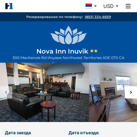
USD
Резервирование по телефону:
(855) 334-6659
Nova Inn Inuvik
300 MacKenzie Rd
Инувик
Northwest Territories
X0E 0T0
CA
Дата заезда
Дата отъезда: