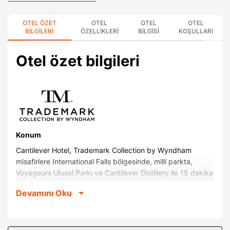
OTEL ÖZET
OTEL
OTEL
OTEL
BILGILERI
ÖZELLIKLERI
BILGISI
KOŞULLARI
Otel özet bilgileri
Konum
Cantilever Hotel, Trademark Collection by Wyndham
misafirlere International Falls bölgesinde, milli parkta,
Voyageurs Ulusal Parkı ve Cantilever Distillery ile 15 dakika
sürüş mesafesinde konaklama fırsatı sunuyor. Bu otel Rainy
Devamını Oku
Lake ile 0,1 mi (0,1 km) ve Ranier Beach ile 0,2 mi (0,3 km)
mesafede.
Odalar