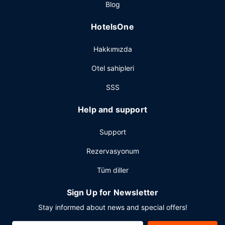
Blog
Diğer güzellikler
HotelsOne
Misafirler için 24 saat açık resepsiyon, valiz dolabı ve
çamaşırhane mevcuttur. Ücretsiz otopark vardır.
Hakkımızda
Otel sahipleri
SSS
Help and support
Support
Rezervasyonum
Tüm diller
Sign Up for Newsletter
Stay informed about news and special offers!