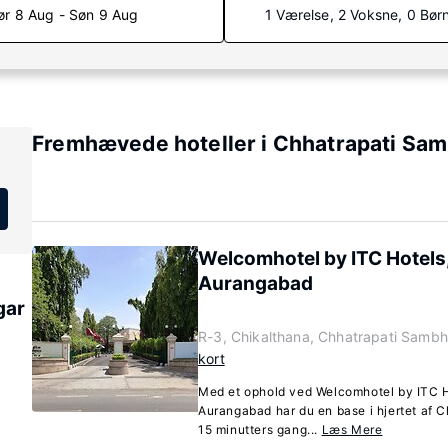
ør 8 Aug - Søn 9 Aug
1 Værelse, 2 Voksne, 0 Bør
Fremhævede hoteller i Chhatrapati Sam
Welcomhotel by ITC Hotels,
Aurangabad
gar
R-3, Chikalthana, Chhatrapati Sambh
kort
Med et ophold ved Welcomhotel by ITC H
Aurangabad har du en base i hjertet af 
15 minutters gang...
Læs Mere