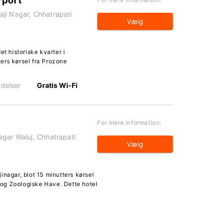
rport
ji Nagar, Chhatrapati
Vælg
et historiske kvarter i
ers kørsel fra Prozone
delser
Gratis Wi-Fi
For mere information:
agar Waluj, Chhatrapati
Vælg
inagar, blot 15 minutters kørsel
og Zoologiske Have. Dette hotel