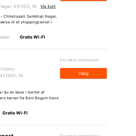
nagar, 431003, IN
Vis kort
- Chhatrapati Sambhaji Nagar,
delse til et shoppingcenter i
elser
Gratis Wi-Fi
For mere information:
Colony,
Vælg
 431005, IN
 du en base i hjertet af
ters kørsel fra Bani Begum Have
Gratis Wi-Fi
For mere information: