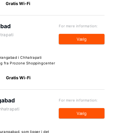
Gratis Wi-Fi
abad
For mere information:
trapati
Vælg
rangabad i Chhatrapati
ng fra Prozone Shoppingcenter
Gratis Wi-Fi
gabad
For mere information:
hhatrapati
Vælg
rangabad, som ligger i det