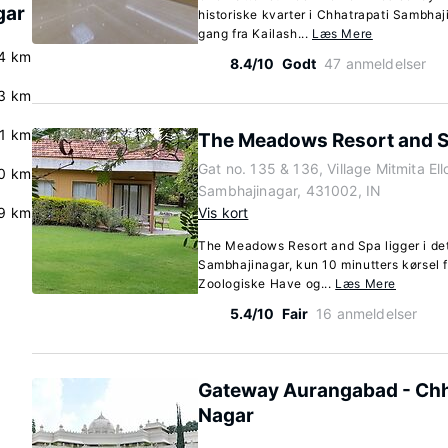
gar
historiske kvarter i Chhatrapati Sambhaj
gang fra Kailash...
Læs Mere
.4 km
8.4/10
Godt
47 anmeldelser
3 km
.1 km
The Meadows Resort and 
Gat no. 135 & 136, Village Mitmita El
0 km
Sambhajinagar, 431002, IN
9 km
Vis kort
The Meadows Resort and Spa ligger i det 
Sambhajinagar, kun 10 minutters kørsel 
Zoologiske Have og...
Læs Mere
5.4/10
Fair
16 anmeldelser
Gateway Aurangabad - Chh
Nagar