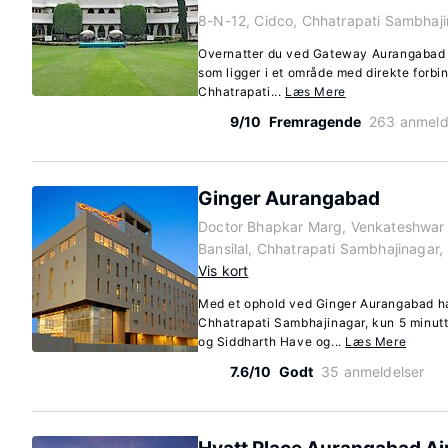
8-N-12, Cidco, Chhatrapati Sambhaji
Overnatter du ved Gateway Aurangabad 
som ligger i et område med direkte forbin
Chhatrapati...
Læs Mere
9/10
Fremragende
263 anmeld
Ginger Aurangabad
Doctor Bhapkar Marg, Venkateshwar 
Bansilal, Chhatrapati Sambhajinagar,
Vis kort
Med et ophold ved Ginger Aurangabad har
Chhatrapati Sambhajinagar, kun 5 minut
og Siddharth Have og...
Læs Mere
7.6/10
Godt
35 anmeldelser