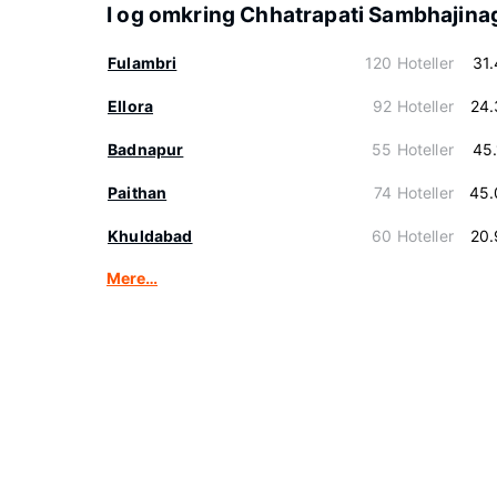
I og omkring Chhatrapati Sambhajina
Fulambri
120 Hoteller
31
Ellora
92 Hoteller
24.
Badnapur
55 Hoteller
45
Paithan
74 Hoteller
45.
Khuldabad
60 Hoteller
20.
Mere…