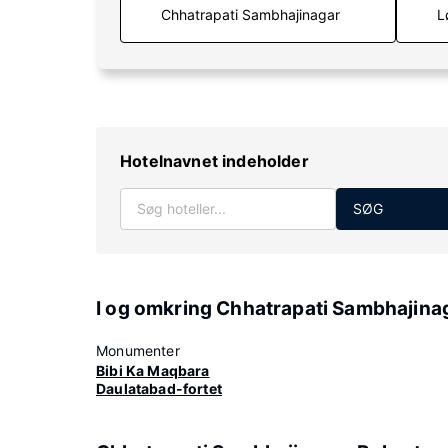
L
Hotelnavnet indeholder
SØG
I og omkring Chhatrapati Sambhajina
Monumenter
Bibi Ka Maqbara
Daulatabad-fortet