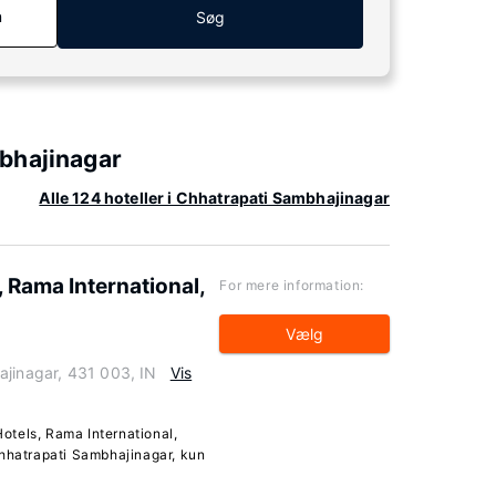
n
Søg
bhajinagar
Alle 124 hoteller i Chhatrapati Sambhajinagar
 Rama International,
For mere information:
Vælg
ajinagar, 431 003, IN
Vis
otels, Rama International,
Chhatrapati Sambhajinagar, kun