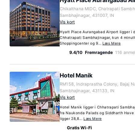
Hyatt Place Aurangabad Ai
Chikalthana MIDC, Chatrapati Sambha
Sambhajinagar, 431007, IN
Vis kort
Hyatt Place Aurangabad Airport ligger i d
Chhatrapati Sambhajinagar, kun 4 minutt
Shoppingcenter og 9...
Læs Mere
9.4/10
Fremragende
116 anmel
Hotel Manik
RM158, Indraprastha Colony, Bajaj N
Sambhajinagar, 431133, IN
Vis kort
Hotel Manik ligger i Chhatrapati Sambhaj
fra Naukonda Palads og Siddharth Have 
ligger 28,8...
Læs Mere
Gratis Wi-Fi