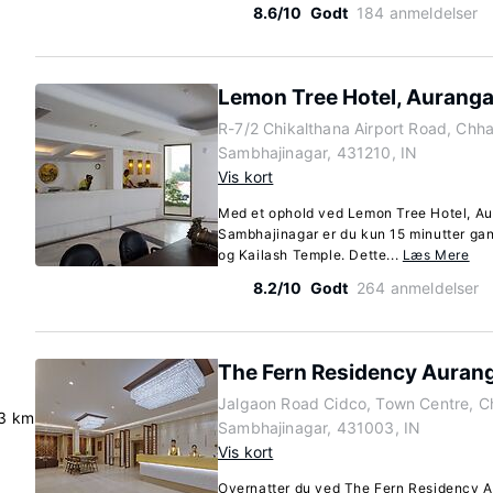
8.6/10
Godt
184 anmeldelser
Lemon Tree Hotel, Aurang
R-7/2 Chikalthana Airport Road, Chha
Sambhajinagar, 431210, IN
Vis kort
Med et ophold ved Lemon Tree Hotel, Au
Sambhajinagar er du kun 15 minutter ga
og Kailash Temple. Dette...
Læs Mere
8.2/10
Godt
264 anmeldelser
The Fern Residency Auran
Jalgaon Road Cidco, Town Centre, C
3 km
Sambhajinagar, 431003, IN
Vis kort
Overnatter du ved The Fern Residency Au