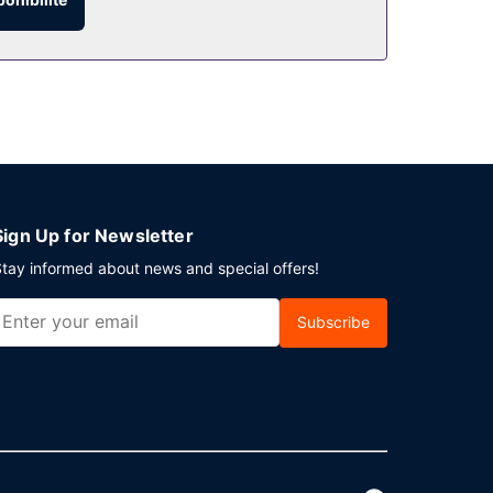
s jours de 06 h 00 à 09 h 00.
verie. Si vous devez organiser une réunion à
n espace de conférence et 3 des salles de
Sign Up for Newsletter
tay informed about news and special offers!
Subscribe