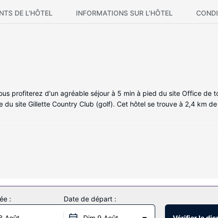
NTS DE L'HÔTEL
INFORMATIONS SUR L'HÔTEL
CONDI
, vous profiterez d'un agréable séjour à 5 min à pied du site Office 
e du site Gillette Country Club (golf). Cet hôtel se trouve à 2,4 km
nvitent à la détente et comprennent un micro-ondes et une télévision
u monde et votre divertissement est assuré par des chaînes par câbl
ouvez également des articles de toilette gratuits et un sèche-cheveux
ouilloire et un fer / une planche à repasser, mais aussi un téléphon
ée :
Date de départ :
uverte par exemple) et des nombreux équipements et services qui cara
 de boissons et d'en-cas.
8 Août
Dim 9 Août
Vérifier la dis