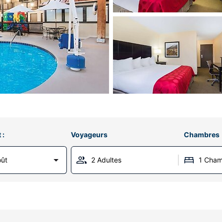
 :
Voyageurs
Chambres
oût
2 Adultes
1 Cha