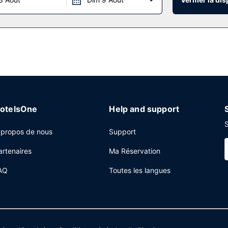
rant, Saparros. Un petit déjeuner continental gratuit est servi tous le
 service de départ express, une réception ouverte 24 h/24 et une la
ose d'espaces événements mesurant 650 mètres carrés et comprenant u
'enceinte de l'hébergement.
otelsOne
Help and support
S
 propos de nous
Support
artenaires
Ma Réservation
AQ
Toutes les langues