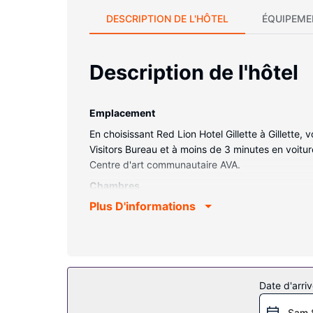
DESCRIPTION DE L'HÔTEL
ÉQUIPEME
Description de l'hôtel
Emplacement
En choisissant Red Lion Hotel Gillette à Gillette
Visitors Bureau et à moins de 3 minutes en voitur
Centre d'art communautaire AVA.
Chambres
Plus D'informations
Les chambres climatisées de l'hébergement vous i
vous permet de rester en contact avec le reste d
ou une douche est à votre disposition. Vous y tr
l'hébergement comprennent une cafetière ou une b
Les services sur place
Date d'arriv
Profitez des options de loisirs (une piscine co
à Internet gratuit et un distributeur automatique
Sam 