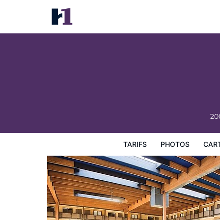
Red Lion Hotel Gillette
Tarifs
Photos
Carte
Équipements de l'hôtel
Inf
20
TARIFS
PHOTOS
CAR