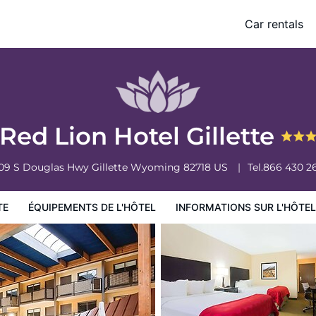
Car rentals
ormations sur l'hôtel
Conditions de l'hôtel
Red Lion Hotel Gillette
09 S Douglas Hwy
Gillette
Wyoming
82718
US
Tel.
866 430 2
TE
ÉQUIPEMENTS DE L'HÔTEL
INFORMATIONS SUR L'HÔTEL