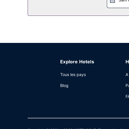
Restaurant
Red Lion Hotel Gillette abrite un délicieux restau
Autres services
Les équipements et services proposés incluent un
Gillette, faites confiance à cet hôtel qui disp
réunion. Un parking gratuit est disponible dans l
Explore Hotels
H
Tous les pays
A
Blog
P
F