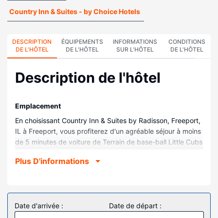
Country Inn & Suites - by Choice Hotels
DESCRIPTION
ÉQUIPEMENTS
INFORMATIONS
CONDITIONS
DE L'HÔTEL
DE L'HÔTEL
SUR L'HÔTEL
DE L'HÔTEL
Description de l'hôtel
Emplacement
En choisissant Country Inn & Suites by Radisson, Freeport,
IL à Freeport, vous profiterez d'un agréable séjour à moins
de 5 minutes de voiture de Terrain de base-ball Little Cubs
et Winneshiek Playhouse. Cet hôtel se trouve à 2,2 km de
Plus D'informations
Musée d'histoire de Stephenson County et à 2,2 km de
Oscar Taylor Home.
Chambres
Les 66 chambres climatisées de l'hébergement vous
Date d'arrivée :
Date de départ :
invitent à la détente et comprennent un réfrigérateur et