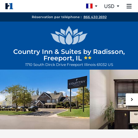
USD
Réservation par téléphone :
866 430 2692
Country Inn & Suites by Radisson,
Freeport, IL
1710 South Dirck Drive
Freeport
Illinois
61032
US