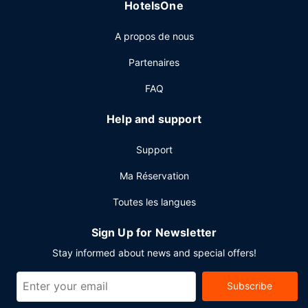
Autres services
HotelsOne
Les équipements et services proposés incluent un centre
A propos de nous
d'affaires, des journaux gratuits dans le hall et un service
de nettoyage à sec / blanchisserie. Un parking gratuit est
Partenaires
disponible dans l'enceinte de l'hébergement.
FAQ
Help and support
Support
Ma Réservation
Toutes les langues
Sign Up for Newsletter
Stay informed about news and special offers!
Subscribe