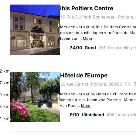
ibis Poitiers Centre
15 Rue Du Petit Bonneveau, Poitiers
Met een verblijf bij ibis Poitiers Centre b
op slechts 4 min. lopen van Place du Ma
lopen van...
Meer
7.4/10
Goed
359 beoordelinge
2 km
Hôtel de l'Europe
.7 km
39 rue Carnot, Poitiers, 86000, FR
Met een verblijf bij Hôtel de l'Europe bevi
0 km
slechts 4 min. lopen van Place du Marec
van Parc...
Meer
8 km
9/10
Uitstekend
406 beoordel
4 km