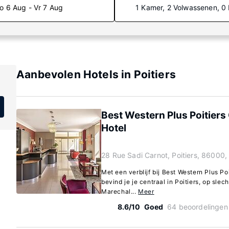
o 6 Aug - Vr 7 Aug
1 Kamer, 2 Volwassenen, 0
Aanbevolen Hotels in Poitiers
Best Western Plus Poitiers
Hotel
28 Rue Sadi Carnot, Poitiers, 86000,
Met een verblijf bij Best Western Plus Po
bevind je je centraal in Poitiers, op sle
Marechal...
Meer
8.6/10
Goed
64 beoordelingen