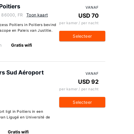
Poitiers
VANAF
, 86000, FR
Toon kaart
USD 70
per kamer / per nacht
cess Poitiers in Poitiers bevind
oscope en Paleis van Justitie.
Selecteer
n
Gratis wifi
rs Sud Aéroport
VANAF
USD 92
per kamer / per nacht
Selecteer
 ligt in Poitiers in een
 van Ligugé en Université de
Gratis wifi