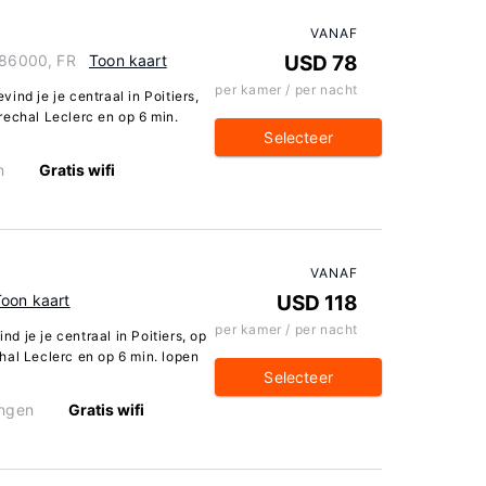
VANAF
, 86000, FR
Toon kaart
USD 78
per kamer / per nacht
evind je je centraal in Poitiers,
rechal Leclerc en op 6 min.
Selecteer
n
Gratis wifi
VANAF
Toon kaart
USD 118
per kamer / per nacht
nd je je centraal in Poitiers, op
hal Leclerc en op 6 min. lopen
Selecteer
ingen
Gratis wifi