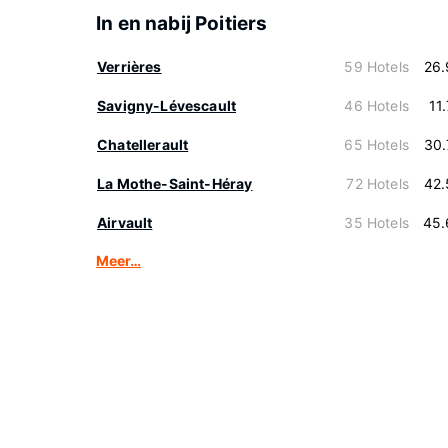
In en nabij Poitiers
Verrières
59 Hotels
26.
Savigny-Lévescault
46 Hotels
11
Chatellerault
65 Hotels
30.
La Mothe-Saint-Héray
72 Hotels
42.
Airvault
35 Hotels
45.
Meer…