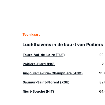
Toon kaart
Luchthavens in de buurt van Poitiers
Tours-Val-de-Loire (TUF)
99.
Poitiers-Biard (PIS)
2
Angoulême-Brie-Champniers (ANG)
95.
Saumur-Saint-Florent (XSU)
82.
Niort-Souché (NIT)
64.