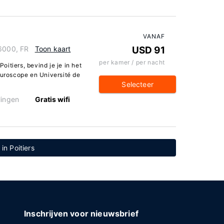
VANAF
86000, FR
Toon kaart
USD 91
per kamer / per nacht
Poitiers, bevind je je in het
turoscope en Université de
Selecteer
lingen
Gratis wifi
 in Poitiers
Inschrijven voor nieuwsbrief