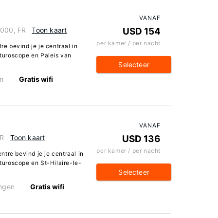
VANAF
6000, FR
Toon kaart
USD 154
per kamer / per nacht
re bevind je je centraal in
Futuroscope en Paleis van
Selecteer
n
Gratis wifi
VANAF
FR
Toon kaart
USD 136
per kamer / per nacht
entre bevind je je centraal in
uturoscope en St-Hilaire-le-
Selecteer
ingen
Gratis wifi