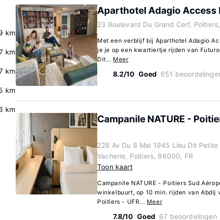
Aparthotel Adagio Access 
23 Boulevard Du Grand Cerf, Poitiers
9 km
Met een verblijf bij Aparthotel Adagio Ac
je je op een kwartiertje rijden van Futur
.7 km
Dit...
Meer
7 km
8.2/10
Goed
651 beoordelinge
5 km
6 km
Campanile NATURE - Poitie
228 Av Du 8 Mai 1945 Lieu Dit Petite
Vacherie, Poitiers, 86000, FR
Toon kaart
Campanile NATURE - Poitiers Sud Aéroport
winkelbuurt, op 10 min. rijden van Abdij
Poitiers - UFR...
Meer
7.8/10
Goed
67 beoordelingen