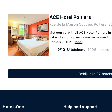
ACE Hotel Poitiers
Rue de la Maison Coupée, Poitiers, 
Met een verblijf bij ACE Hotel Poitiers in 
zakendistrict, op een kwartiertje van Fu
Poitiers - UFR...
Meer
9/10
Uitstekend
1005 beoorde
Bekijk alle 37 hotels
HotelsOne
Help and support