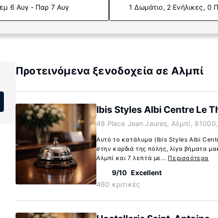
εμ 6 Αυγ - Παρ 7 Αυγ
1 Δωμάτιο, 2 Ενήλικες, 0 
Προτεινόμενα ξενοδοχεία σε Αλμπί
Ibis Styles Albi Centre Le 
48 Place Jean Jaures, Αλμπί, 81000
Αυτό το κατάλυμα (Ibis Styles Albi Cent
στην καρδιά της πόλης, λίγα βήματα μα
Αλμπί και 7 λεπτά με...
Περισσότερα
9/10
Excellent
480 κριτικές