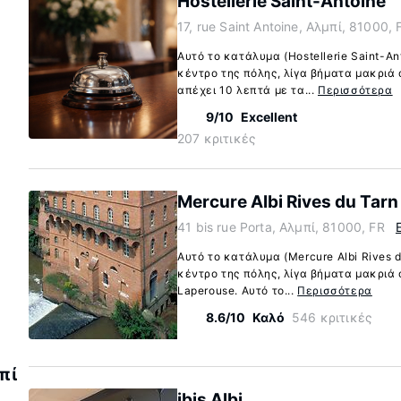
Hostellerie Saint-Antoine
17, rue Saint Antoine, Αλμπί, 81000, 
Αυτό το κατάλυμα (Hostellerie Saint-An
κέντρο της πόλης, λίγα βήματα μακριά 
απέχει 10 λεπτά με τα...
Περισσότερα
9/10
Excellent
207 κριτικές
Mercure Albi Rives du Tarn
41 bis rue Porta, Αλμπί, 81000, FR
Αυτό το κατάλυμα (Mercure Albi Rives d
κέντρο της πόλης, λίγα βήματα μακριά
Laperouse. Αυτό το...
Περισσότερα
8.6/10
Καλό
546 κριτικές
πί
ibis Albi