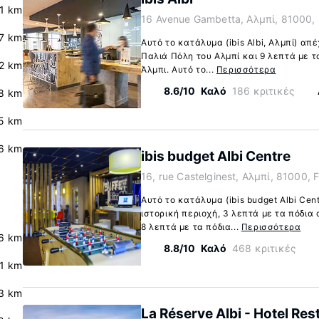
.1 km
16 Avenue Gambetta, Αλμπί, 81000,
.7 km
Αυτό το κατάλυμα (ibis Albi, Αλμπί) απ
Παλιά Πόλη του Αλμπί και 9 λεπτά με τα
2 km
Άλμπι. Αυτό το...
Περισσότερα
8.6/10
Καλό
186 κριτικές
8 km
5 km
6 km
ibis budget Albi Centre
16, rue Castelginest, Αλμπί, 81000, 
Αυτό το κατάλυμα (ibis budget Albi Cen
ιστορική περιοχή, 3 λεπτά με τα πόδια
8 λεπτά με τα πόδια...
Περισσότερα
.6 km
8.8/10
Καλό
468 κριτικές
.1 km
3 km
La Réserve Albi - Hotel Res