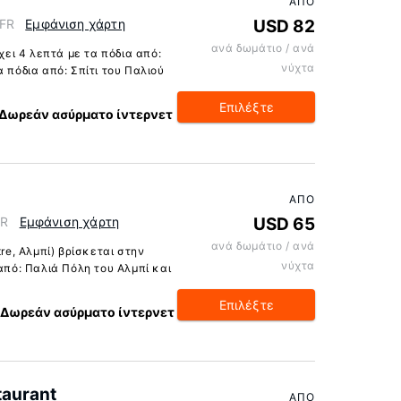
ΑΠΌ
 FR
Εμφάνιση χάρτη
USD 82
ανά δωμάτιο / ανά
έχει 4 λεπτά με τα πόδια από:
νύχτα
 πόδια από: Σπίτι του Παλιού
Επιλέξτε
Δωρεάν ασύρματο ίντερνετ
ΑΠΌ
FR
Εμφάνιση χάρτη
USD 65
ανά δωμάτιο / ανά
tre, Αλμπί) βρίσκεται στην
νύχτα
 από: Παλιά Πόλη του Αλμπί και
Επιλέξτε
Δωρεάν ασύρματο ίντερνετ
taurant
ΑΠΌ