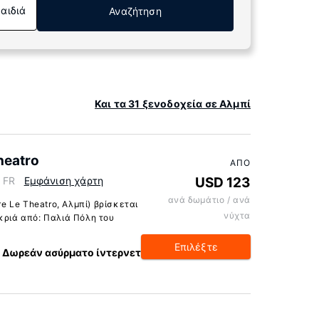
Παιδιά
Αναζήτηση
Και τα 31 ξενοδοχεία σε Αλμπί
Theatro
ΑΠΌ
, FR
Εμφάνιση χάρτη
USD 123
ανά δωμάτιο / ανά
re Le Theatro, Αλμπί) βρίσκεται
νύχτα
κριά από: Παλιά Πόλη του
Επιλέξτε
Δωρεάν ασύρματο ίντερνετ