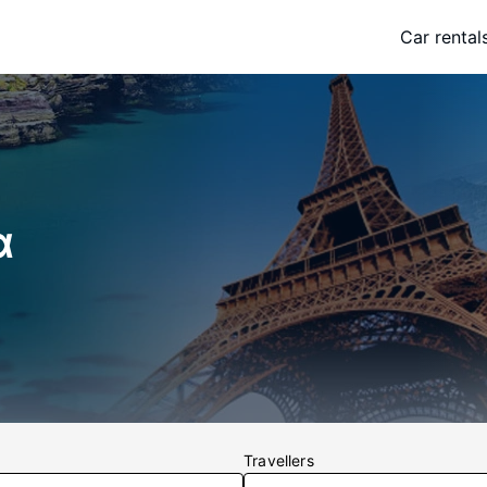
Car rental
α
Travellers