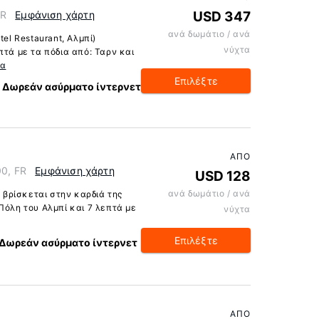
FR
Εμφάνιση χάρτη
USD 347
ανά δωμάτιο / ανά
tel Restaurant, Αλμπί)
νύχτα
πτά με τα πόδια από: Ταρν και
ρα
Επιλέξτε
Δωρεάν ασύρματο ίντερνετ
ΑΠΌ
00, FR
Εμφάνιση χάρτη
USD 128
ανά δωμάτιο / ανά
) βρίσκεται στην καρδιά της
Πόλη του Αλμπί και 7 λεπτά με
νύχτα
Επιλέξτε
Δωρεάν ασύρματο ίντερνετ
ΑΠΌ