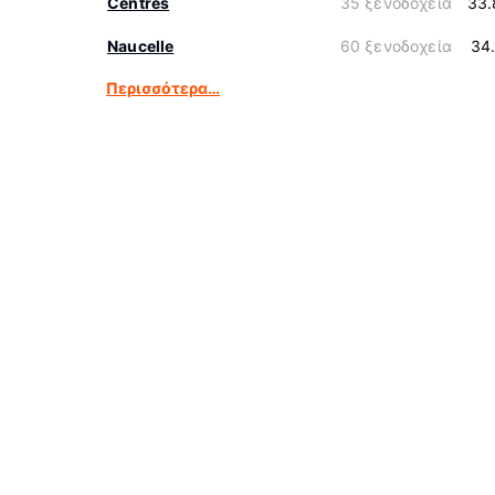
Centres
35 ξενοδοχεία
33.
Naucelle
60 ξενοδοχεία
34
Περισσότερα…