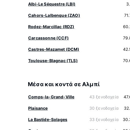
Albi-Le Séquestre (LBI)
3
Cahors-Lalbenque (ZAO)
71
Rodez-Marcillac (RDZ)
60.
Carcassonne (CCF)
79.
Castres-Mazamet (DCM)
42.
Toulouse-Blagnac (TLS)
70.
Μέσα και κοντά σε Αλμπί
Comps-la-Grand-Ville
43 ξενοδοχεία
47
Plaisance
30 ξενοδοχεία
32
La Bastide-Solages
33 ξενοδοχεία
30.