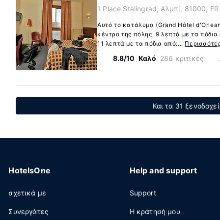
1 Place Stalingrad, Αλμπί, 81000, FR
Αυτό το κατάλυμα (Grand Hôtel d'Orlean
κέντρο της πόλης, 9 λεπτά με τα πόδια
11 λεπτά με τα πόδια από:...
Περισσότε
8.8/10
Καλό
286 κριτικές
Και τα 31 ξενοδοχε
HotelsOne
Help and support
σχετικά με
Support
Συνεργάτες
Η κράτησή μου