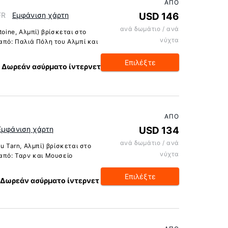
ΑΠΌ
FR
Εμφάνιση χάρτη
USD 146
ανά δωμάτιο / ανά
toine, Αλμπί) βρίσκεται στο
νύχτα
από: Παλιά Πόλη του Αλμπί και
Επιλέξτε
Δωρεάν ασύρματο ίντερνετ
ΑΠΌ
Εμφάνιση χάρτη
USD 134
ανά δωμάτιο / ανά
u Tarn, Αλμπί) βρίσκεται στο
νύχτα
 από: Ταρν και Μουσείο
Επιλέξτε
Δωρεάν ασύρματο ίντερνετ