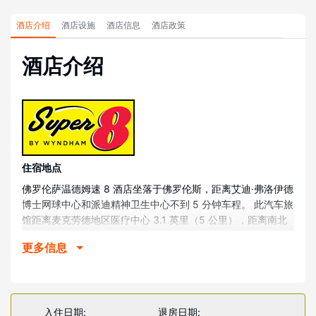
酒店介绍
酒店设施
酒店信息
酒店政策
酒店介绍
住宿地点
佛罗伦萨温德姆速 8 酒店坐落于佛罗伦斯，距离艾迪·弗洛伊德
博士网球中心和派迪精神卫生中心不到 5 分钟车程。 此汽车旅
馆距离麦克劳德地区医疗中心 3.1 英里（5 公里），距离南北
战争博物馆 3.4 英里（5.4 公里）。
更多信息
客房
有 67 间客房提供冰箱和微波炉；您定能在旅途中找到家的舒
适。带有有线频道的平板电视可满足您的娱乐需求；同时提供
免费无线网络，方便您与朋友保持联系。配备淋浴/盆浴组合的
入住日期:
退房日期: