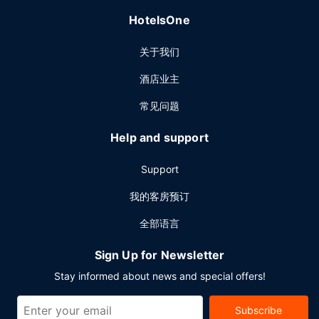
HotelsOne
关于我们
酒店业主
常见问题
Help and support
Support
我的客房预订
全部语言
Sign Up for Newsletter
Stay informed about news and special offers!
Subscribe