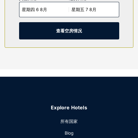
私人浴室提供免费洗浴用品和吹风机。便利设施包括茶具/咖啡
星期四 6 8月
星期五 7 8月
用具，以及带有免费市内通话的电话。
物业设施
不妨享受季节性开放的室外游泳池等度假设施，或者试试免费
查看空房情况
WiFi等服务和设施。
餐厅
每日提供免费的外带式早餐。
其他设施
特色服务/设施包括商务中心和24 小时前台服务。酒店提供免
费自助停车。
Explore Hotels
所有国家
Blog