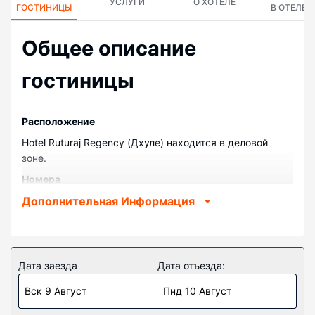
УСЛУГИ
О ХОТЕЛЕ
ГОСТИНИЦЫ
В ОТЕЛЕ
Общее описание
гостиницы
Pасположение
Hotel Ruturaj Regency (Дхуле) находится в деловой
зоне.
Номера
Почувствуйте себя как дома в одном из 21 номеров, в
Дополнительная Информация
которых установлены кондиционеры и LED-
телевизоры. В номере имеется кровать, пружинный
ортопедический матрас. Бесплатный беспроводной
доступ к интернету позволит всегда оставаться на
Дата заезда
Дата отъезда:
связи, а кабельное телевидение не даст скучать. В
Вск 9 Август
Пнд 10 Август
ванных комнатах вы найдете душ.
Ресторан