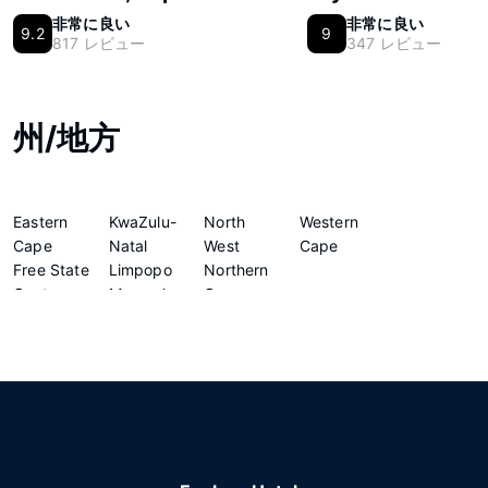
非常に良い
非常に良い
9.2
9
817 レビュー
347 レビュー
州/地方
Eastern
KwaZulu-
North
Western
Cape
Natal
West
Cape
Free State
Limpopo
Northern
Gauteng
Mpumalanga
Cape