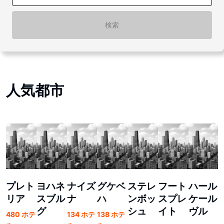
検索
人気都市
プレト
ヨハネ
ナイズ
グケベ
ステレ
フート
ハール
リア
スブル
ナ
ハ
ンボッ
スプレ
ケール
グ
シュ
イト
ヴル
480 ホテ
134 ホテ
138 ホテ