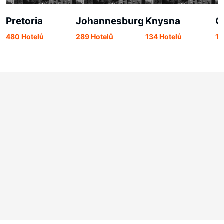
Pretoria
Johannesburg
Knysna
G
480 Hotelů
289 Hotelů
134 Hotelů
13