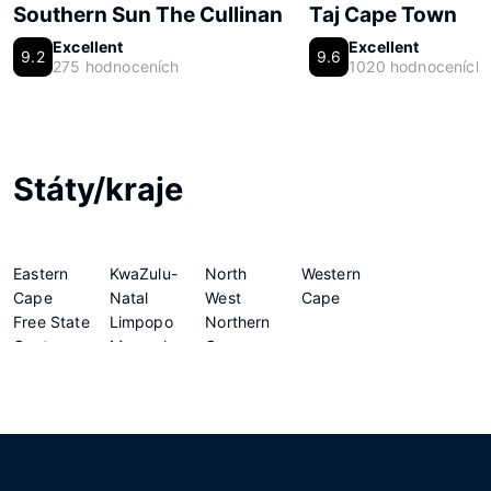
Southern Sun The Cullinan
Taj Cape Town
Excellent
Excellent
9.2
9.6
275 hodnoceních
1020 hodnoceních
Státy/kraje
Eastern
KwaZulu-
North
Western
Cape
Natal
West
Cape
Free State
Limpopo
Northern
Gauteng
Mpumalanga
Cape