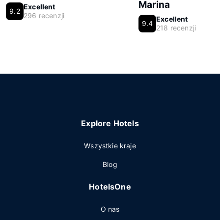
Marina
Excellent
9.2
296 recenzji
Excellent
9.4
218 recenzji
Explore Hotels
Wszystkie kraje
Blog
HotelsOne
O nas