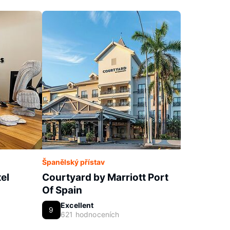
Španělský přístav
tel
Courtyard by Marriott Port
Of Spain
Excellent
9
621 hodnoceních