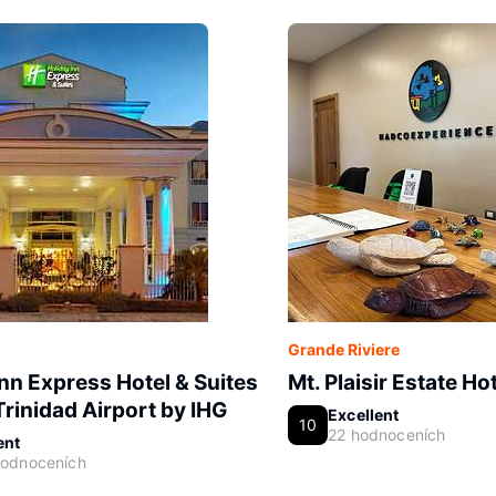
Grande Riviere
Inn Express Hotel & Suites
Mt. Plaisir Estate Ho
Trinidad Airport by IHG
Excellent
10
22 hodnoceních
ent
hodnoceních