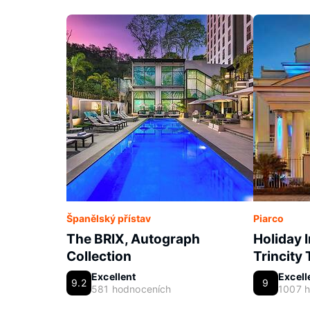
Španělský přístav
Piarco
The BRIX, Autograph
Holiday 
Collection
Trincity 
Excellent
Excell
9.2
9
581 hodnoceních
1007 