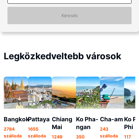
Keresés
Legközkedveltebb városok
Bangkok
Pattaya
Chiang
Ko Pha-
Cha-am
Ko Ph
Mai
ngan
Phi
2784
1655
243
szálloda
szálloda
szálloda
1249
350
117