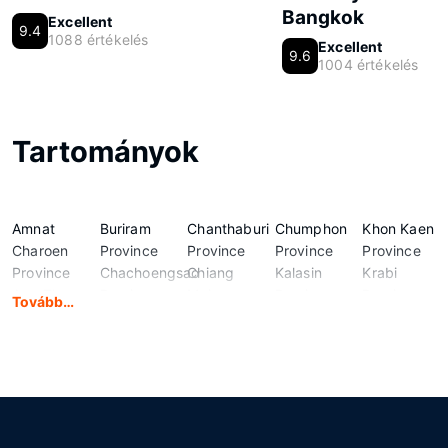
Bangkok
Excellent
9.4
1088 értékelés
Excellent
9.6
1004 értékelés
Tartományok
Amnat
Buriram
Chanthaburi
Chumphon
Khon Kaen
Charoen
Province
Province
Province
Province
Province
Chachoengsao
Chiang
Kalasin
Krabi
Ang Thong
Province
Mai
Province
Province
Tovább…
Province
Chai Nat
Province
Kamphaeng
Lampang
Bangkok
Province
Chiang Rai
Phet
Province
Province
Chaiyaphum
Province
Province
Lamphun
Bueng Kan
Province
Chonburi
Kanchanaburi
Province
Province
Province
Province