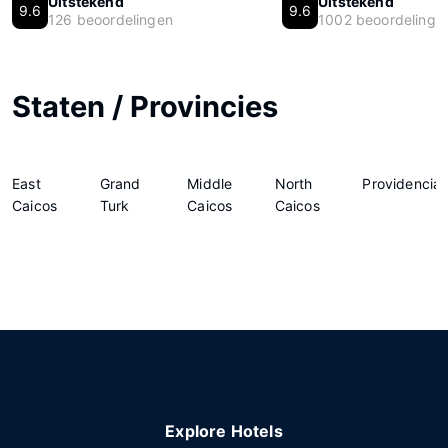
Uitstekend
Uitstekend
9.6
9.6
126 beoordelingen
1002 beoordelinge
Staten / Provincies
East
Grand
Middle
North
Providencial
Caicos
Turk
Caicos
Caicos
Explore Hotels