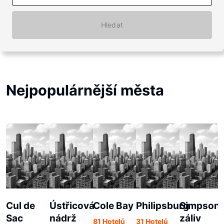
Hledat
Nejpopulárnější města
Cul de
Ústřicová
Cole Bay
Philipsburg
Simpson
Sac
nádrž
záliv
81 Hotelů
31 Hotelů