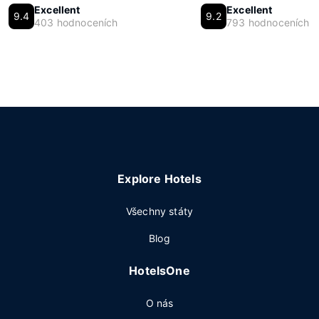
Excellent
Excellent
9.4
9.2
403 hodnoceních
793 hodnoceních
Explore Hotels
Všechny státy
Blog
HotelsOne
O nás