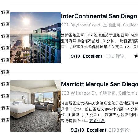
家酒店
InterContinental San Diego
家酒店
901 Bayfront Court, 圣地亚哥, Californ
洲际圣地亚哥 IHG 酒店坐落于圣地亚哥中
家酒店
亚哥海洋博物馆不超过 10 分钟。 此酒店距离圣
里），距离圣迭戈佩科球场 1.3 英里（2.1 公里
家酒店
9/10
Excellent
1170 评论
免
家酒店
家酒店
Marriott Marquis San Dieg
家酒店
333 W Harbor Dr, 圣地亚哥, California
家酒店
马奎斯圣迭戈码头万豪酒店坐落于圣地亚哥
家酒店
只需 7 分钟、前往圣迭戈佩科球场需 13 
馆 1.1 英里（1.7 公里），距离巴尔波亚公园 1.
家酒店
客房提供iPod...
更多信息
9.2/10
Excellent
2198 评论