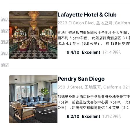
Lafayette Hotel & Club
家酒店
2223 El Cajon Blvd, 圣地亚哥, Californ
家酒店
拉法叶特酒店与俱乐部位于圣地亚哥大学阁
园不到 5 分钟车程。 此酒店距离酒店区 3.1
家酒店
球场 4.2 英里（6.8 公里）。 有 139 间空
9.4/10
Excellent
1714 评论
家酒店
家酒店
Pendry San Diego
550 J Street, 圣地亚哥, California 921
彭德里圣迭戈酒店位于圣地亚哥圣地亚哥市
3 分钟、前往圣迭戈会议中心需 6 分钟。 此豪
公里），距离航空母舰博物馆 1.4 英里（2.2 公
9.2/10
Excellent
1012 评论