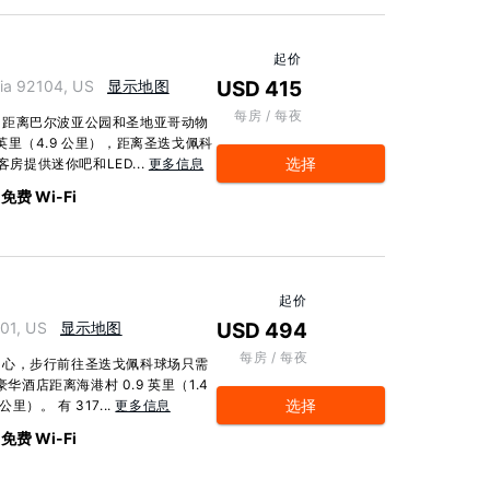
起价
ia 92104, US
显示地图
USD 415
每房 / 每夜
，距离巴尔波亚公园和圣地亚哥动物
 英里（4.9 公里），距离圣迭戈佩科
选择
调客房提供迷你吧和LED...
更多信息
免费 Wi-Fi
起价
01, US
显示地图
USD 494
每房 / 每夜
中心，步行前往圣迭戈佩科球场只需
华酒店距离海港村 0.9 英里（1.4
选择
里）。 有 317...
更多信息
免费 Wi-Fi