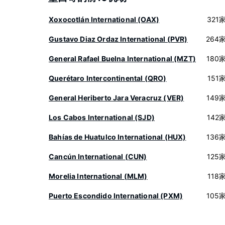
Xoxocotlán International (OAX)
321
Gustavo Diaz Ordaz International (PVR)
264
General Rafael Buelna International (MZT)
180
Querétaro Intercontinental (QRO)
151
General Heriberto Jara Veracruz (VER)
149
Los Cabos International (SJD)
142
Bahías de Huatulco International (HUX)
136
Cancún International (CUN)
125
Morelia International (MLM)
118
Puerto Escondido International (PXM)
105