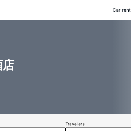
Car rent
家酒店
Travellers