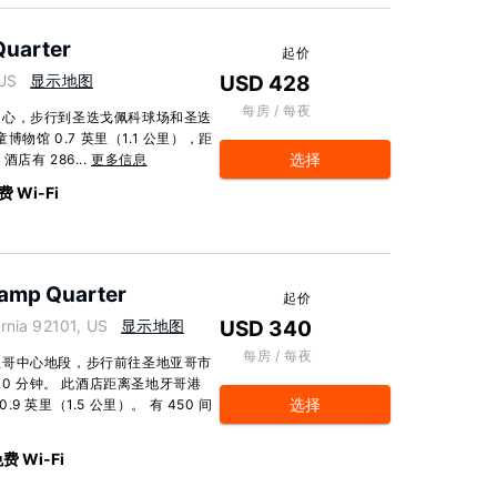
Quarter
起价
 US
显示地图
USD 428
每房 / 每夜
中心，步行到圣迭戈佩科球场和圣迭
物馆 0.7 英里（1.1 公里），距
选择
店有 286...
更多信息
费 Wi-Fi
lamp Quarter
起价
rnia 92101, US
显示地图
USD 340
每房 / 每夜
亚哥中心地段，步行前往圣地亚哥市
10 分钟。 此酒店距离圣地牙哥港
选择
9 英里（1.5 公里）。 有 450 间
费 Wi-Fi