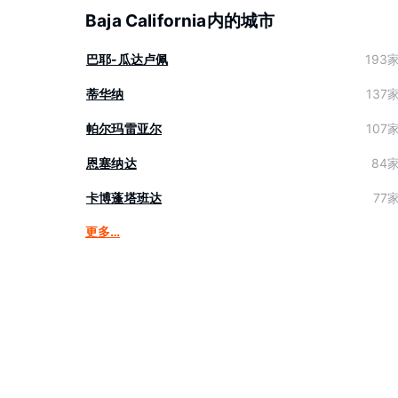
Baja California内的城市
巴耶-瓜达卢佩
193
蒂华纳
137
帕尔玛雷亚尔
107
恩塞纳达
84
卡博蓬塔班达
77
更多…