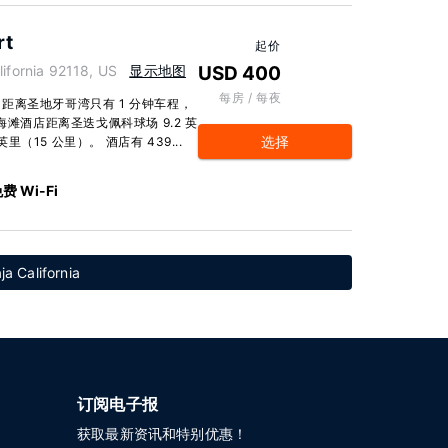
rt
起价
fornia 92118, US
显示地图
USD 400
每房 / 每夜
距离圣地牙哥湾只有 1 分钟车程，
海滩酒店距离圣迭戈佩科球场 9.2 英
选择
里（15 公里）。 酒店有 439...
费 Wi-Fi
 California
订阅电子报
获取最新资讯和特别优惠！