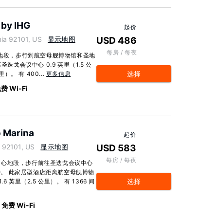
 by IHG
起价
ia 92101, US
显示地图
USD 486
每房 / 每夜
心地段，步行到航空母舰博物馆和圣地
迭戈会议中心 0.9 英里（1.5 公
选择
）。 有 400...
更多信息
费 Wi-Fi
o Marina
起价
 92101, US
显示地图
USD 583
每房 / 每夜
中心地段，步行前往圣迭戈会议中心
分钟。 此家居型酒店距离航空母舰博物
选择
6 英里（2.5 公里）。 有 1366 间
免费 Wi-Fi