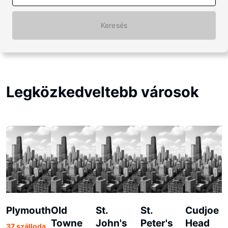
Keresés
Legközkedveltebb városok
Plymouth
Old
St.
St.
Cudjoe
Towne
John's
Peter's
Head
37 szálloda