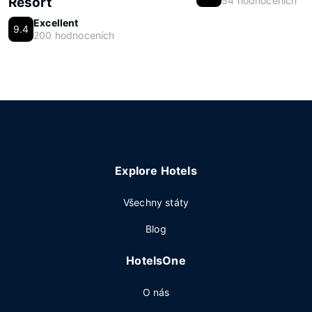
Resort
54 hodnoceních
Excellent
9.4
200 hodnoceních
Explore Hotels
Všechny státy
Blog
HotelsOne
O nás