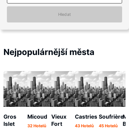
Hledat
Nejpopulárnější města
Gros
Micoud
Vieux
Castries
Soufrière
Ma
Islet
Fort
B
32 Hotelů
43 Hotelů
45 Hotelů