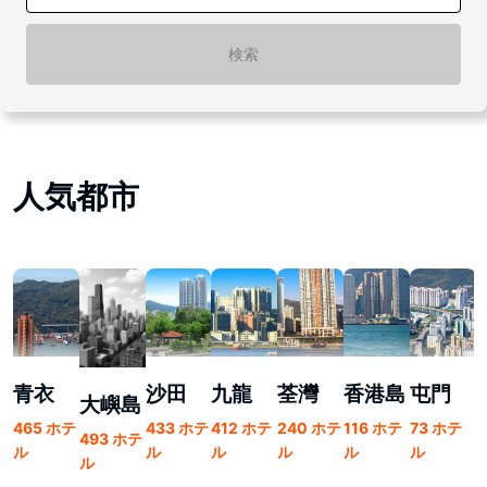
検索
人気都市
青衣
沙田
九龍
荃灣
香港島
屯門
大嶼島
465 ホテ
433 ホテ
412 ホテ
240 ホテ
116 ホテ
73 ホテ
493 ホテ
3
ル
ル
ル
ル
ル
ル
ル