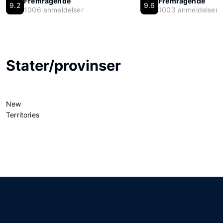
Fremragende
Fremragende
9.2
9.6
1006 anmeldelser
1003 anmeldelser
Stater/provinser
New
Territories