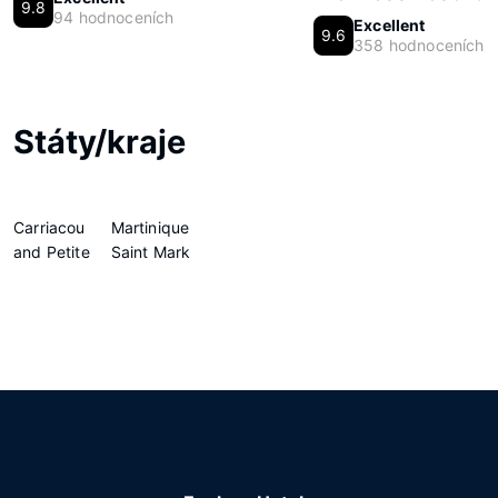
9.8
94 hodnoceních
Excellent
9.6
358 hodnoceních
Státy/kraje
Carriacou
Martinique
and Petite
Saint Mark