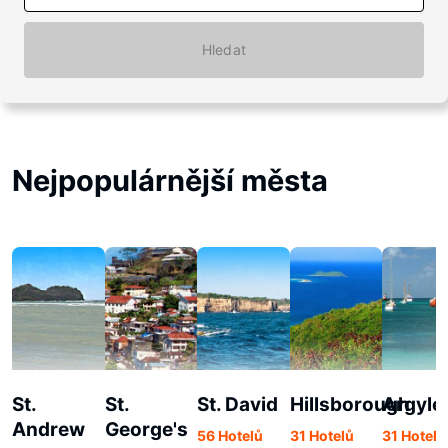
Hledat
Nejpopulárnější města
St.
St.
St. David
Hillsborough
Argyle
Andrew
George's
56 Hotelů
31 Hotelů
31 Hotelů